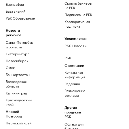
Скрыть баннеры
Биографии
на РБК
База знаний
Подписка на РБК
РБК Образование
Корпоративная
подписка
Новости
регионов
Уведомления
Санкт-Петербург
RSS Новости
и область
Екатеринбург
РБК
Новосибирск
О компании
Омск
Контактная
Башкортостан
информация
Вологодская
Редакция
область
Размещение
Калининград
рекламы
Краснодарский
край
Другие
Нижний
продукты
Новгород
РБК
Пермский край
Облако для
бизнеса