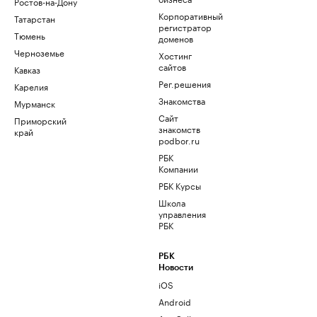
Ростов-на-Дону
Корпоративный
Татарстан
регистратор
Тюмень
доменов
Черноземье
Хостинг
сайтов
Кавказ
Рег.решения
Карелия
Знакомства
Мурманск
Сайт
Приморский
знакомств
край
podbor.ru
РБК
Компании
РБК Курсы
Школа
управления
РБК
РБК
Новости
iOS
Android