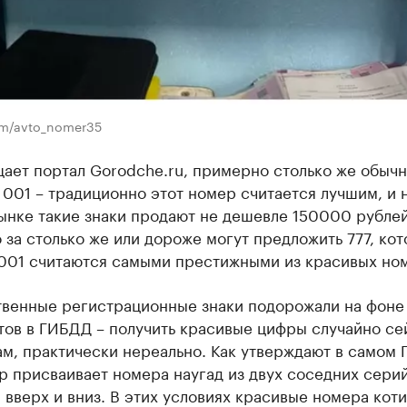
om/avto_nomer35
ает портал Gorodche.ru, примерно столько же обыч
 001 – традиционно этот номер считается лучшим, и 
ынке такие знаки продают не дешевле 150000 рублей
за столько же или дороже могут предложить 777, ко
 001 считаются самыми престижными из красивых но
твенные регистрационные знаки подорожали на фоне
ов в ГИБДД – получить красивые цифры случайно сей
ам, практически нереально. Как утверждают в самом
 присваивает номера наугад из двух соседних серий
вверх и вниз. В этих условиях красивые номера кот