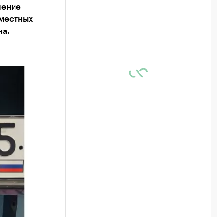
чение
 местных
на.