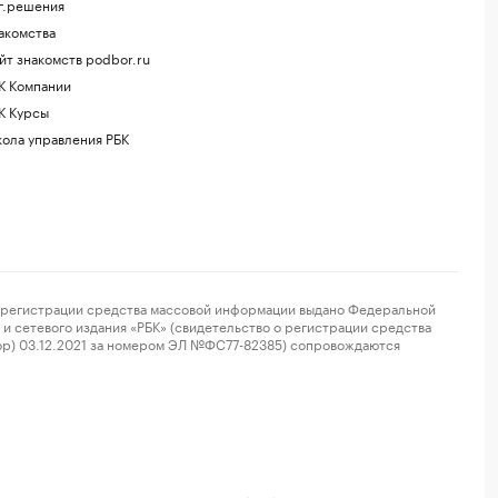
г.решения
акомства
йт знакомств podbor.ru
К Компании
К Курсы
ола управления РБК
регистрации средства массовой информации выдано Федеральной
и сетевого издания «РБК» (свидетельство о регистрации средства
ор) 03.12.2021 за номером ЭЛ №ФС77-82385) сопровождаются