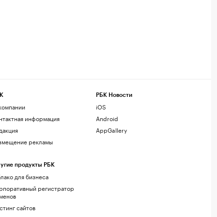
К
РБК Новости
компании
iOS
нтактная информация
Android
дакция
AppGallery
змещение рекламы
угие продукты РБК
лако для бизнеса
рпоративный регистратор
менов
стинг сайтов