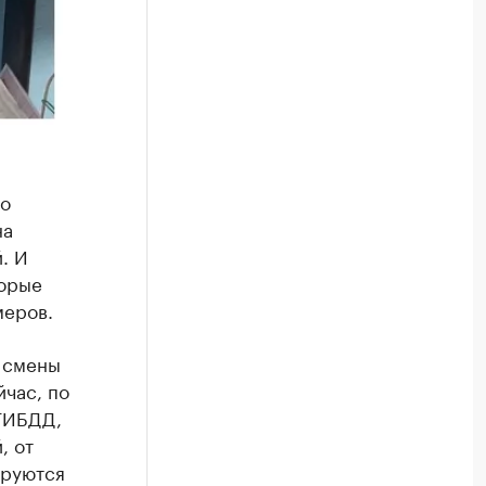
но
на
. И
торые
меров.
 смены
час, по
 ГИБДД,
, от
ируются