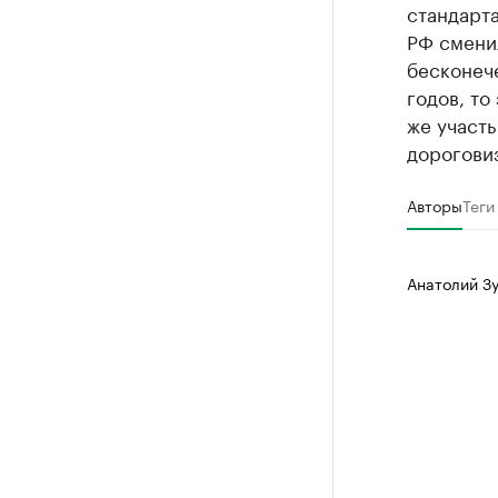
стандарта
РФ сменил
бесконече
годов, то
же участь
дорогови
Авторы
Теги
Анатолий З