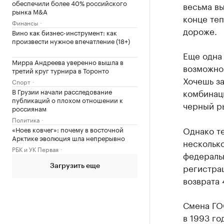
обеспечили более 40% российского
весьма вы
рынка M&A
конце те
Финансы
дороже.
Вино как бизнес-инструмент: как
произвести нужное впечатление (18+)
Еще одна
Мирра Андреева уверенно вышла в
возможно
третий круг турнира в Торонто
Хочешь за
Спорт
В Грузии начали расследование
комбинаци
публикаций о плохом отношении к
черный р
россиянам
Политика
Однако те
«Ноев ковчег»: почему в восточной
Арктике эволюция шла непрерывно
несколько
РБК и УК Первая
федераль
регистрац
Загрузить еще
возврата 
Смена ГО
в 1993 го