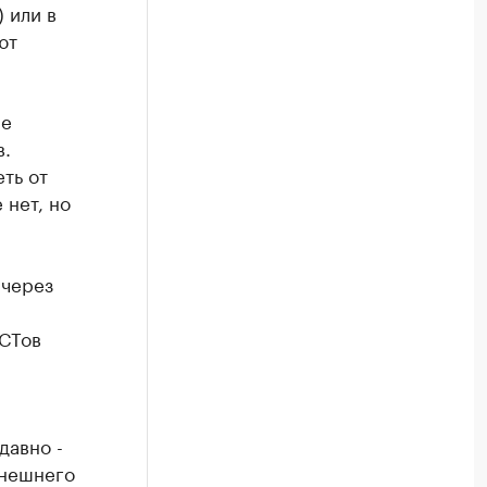
 или в
ют
ие
в.
ть от
 нет, но
 через
СТов
давно -
ынешнего