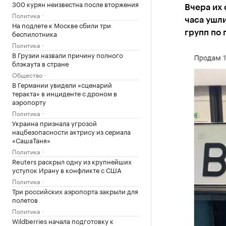
300 курян неизвестна после вторжения
Вчера их 
Политика
часа ушли
На подлете к Москве сбили три
беспилотника
групп по 
Политика
В Грузии назвали причину полного
блэкаута в стране
Общество
В Германии увидели «сценарий
теракта» в инциденте с дроном в
аэропорту
Политика
Украина признала угрозой
нацбезопасности актрису из сериала
«СашаТаня»
Политика
Reuters раскрыл одну из крупнейших
уступок Ирану в конфликте с США
Политика
Три российских аэропорта закрыли для
полетов
Политика
Wildberries начала подготовку к