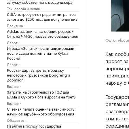
запуску собственного мессенджера
Технологии и медиа
США потребуют от ряда иммигрантов
залоги до $250 тыс. для получения виз
Политика
Adidas извинился за обилие розовых
бутс на ЧМ-26, назвав это совпадением
Фото: vk.c
Спорт
Игрока «Зенита» госпитализировали
Как сообщ
после удара локтем в матче Кубка
России
просят за
Спорт
черном р
Росстандарт запретил продажу
примерно 
некоторых грузовиков Dongfeng и
Zoomlion
наряду с
Бизнес
Затраты на строительство ТЭС для
Государс
БАМа и Сухого Лога выросли на треть
регламент
Бизнес
Счетная палата оценила зависимость
разговор
науки от зарубежного оборудования
компьютер
Общество
середины 
Изъятия в пользу государства