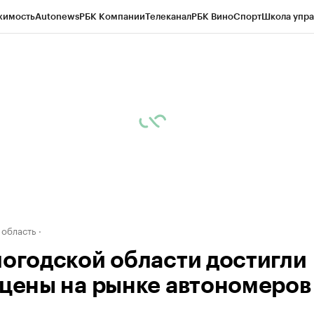
жимость
Autonews
РБК Компании
Телеканал
РБК Вино
Спорт
Школа упра
д
Стиль
Крипто
РБК Бизнес-среда
Дискуссионный клуб
Исследования
К
а контрагентов
Политика
Экономика
Бизнес
Технологии и медиа
Фина
 область
логодской области достигли
 цены на рынке автономеров