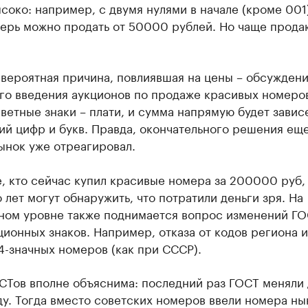
соко: например, с двумя нулями в начале (кроме 001)
перь можно продать от 50000 рублей. Но чаще прода
 вероятная причина, повлиявшая на цены – обсужден
го введения аукционов по продаже красивых номеро
ветные знаки – плати, и сумма напрямую будет зависе
й цифр и букв. Правда, окончательного решения еще
ынок уже отреагировал.
, кто сейчас купил красивые номера за 200000 руб,
 лет могут обнаружить, что потратили деньги зря. На
ном уровне также поднимается вопрос изменений ГО
ионных знаков. Например, отказа от кодов региона и
4-значных номеров (как при СССР).
СТов вполне объяснима: последний раз ГОСТ меняли 
ду. Тогда вместо советских номеров ввели номера н