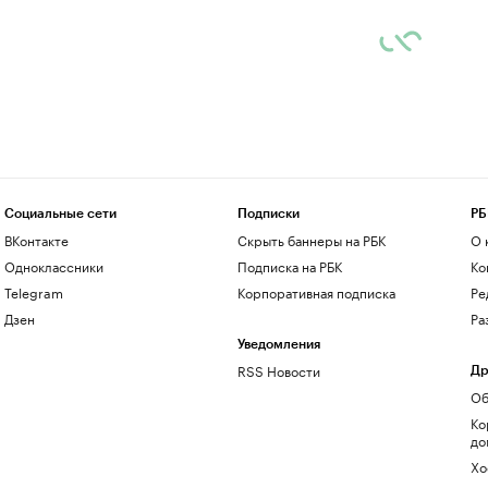
Социальные сети
Подписки
РБ
ВКонтакте
Скрыть баннеры на РБК
О 
Одноклассники
Подписка на РБК
Ко
Telegram
Корпоративная подписка
Ре
Дзен
Ра
Уведомления
RSS Новости
Др
Об
Ко
до
Хо