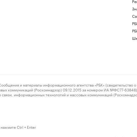
Ре
Зн
Са
РБ
РБ
Шк
ения и материалы информационного агентства «РБК» (свидетельство о 
овых коммуникаций (Роскомнадзор) 09.12.2015 за номером ИА №ФС77-63848) 
 связи, информационных технологий и массовых коммуникаций (Роскомнадз
нажмите Ctrl + Enter