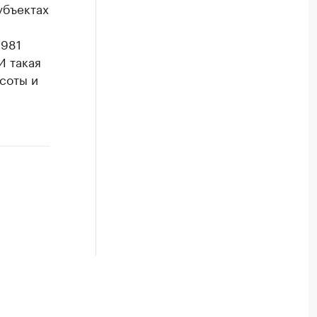
убъектах
1981
И такая
соты и