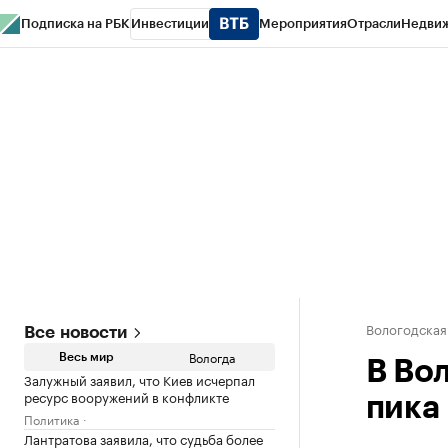
Подписка на РБК
Инвестиции
Мероприятия
Отрасли
Недви
РБК Курсы
РБК Life
Тренды
Визионеры
Национальные проекты
Горо
Газета
Спецпроекты СПб
Конференции СПб
Спецпроекты
Проверк
Вологодская
Все новости
Вологда
Весь мир
В Во
Залужный заявил, что Киев исчерпал
ресурс вооружений в конфликте
пика
Политика
Лантратова заявила, что судьба более