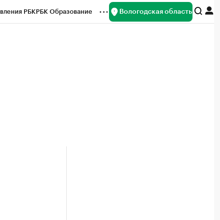
Вологодская область
вления РБК
РБК Образование
редитные рейтинги
Франшизы
нсы
Рынок наличной валюты