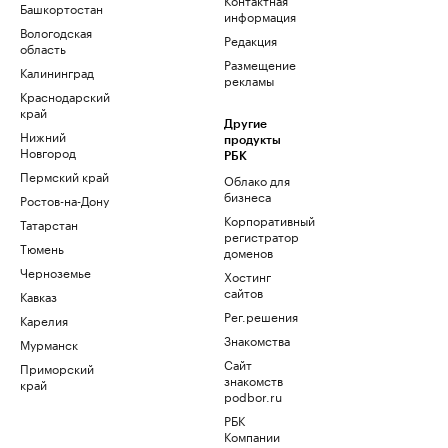
Башкортостан
информация
Вологодская
Редакция
область
Размещение
Калининград
рекламы
Краснодарский
край
Другие
Нижний
продукты
Новгород
РБК
Пермский край
Облако для
бизнеса
Ростов-на-Дону
Корпоративный
Татарстан
регистратор
Тюмень
доменов
Черноземье
Хостинг
сайтов
Кавказ
Рег.решения
Карелия
Знакомства
Мурманск
Сайт
Приморский
знакомств
край
podbor.ru
РБК
Компании