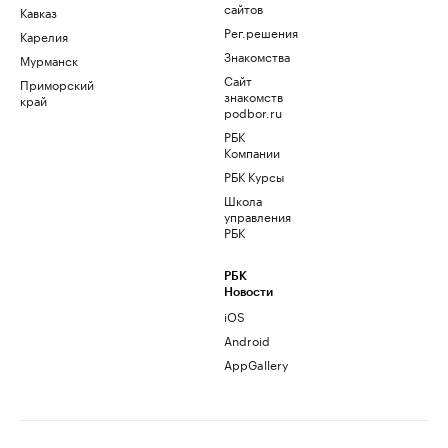
сайтов
Кавказ
Рег.решения
Карелия
Знакомства
Мурманск
Сайт
Приморский
знакомств
край
podbor.ru
РБК
Компании
РБК Курсы
Школа
управления
РБК
РБК
Новости
iOS
Android
AppGallery