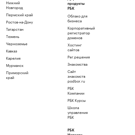
Нижний
продукты
Новгород
РБК
Пермский край
Облако для
бизнеса
Ростов-на-Дону
Корпоративный
Татарстан
регистратор
Тюмень
доменов
Черноземье
Хостинг
сайтов
Кавказ
Рег.решения
Карелия
Знакомства
Мурманск
Сайт
Приморский
знакомств
край
podbor.ru
РБК
Компании
РБК Курсы
Школа
управления
РБК
РБК