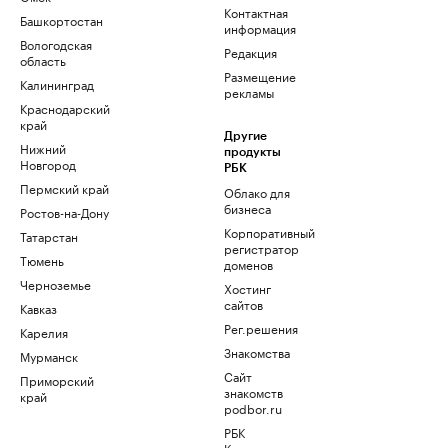
Контактная
Башкортостан
информация
Вологодская
Редакция
область
Размещение
Калининград
рекламы
Краснодарский
край
Другие
Нижний
продукты
Новгород
РБК
Пермский край
Облако для
бизнеса
Ростов-на-Дону
Корпоративный
Татарстан
регистратор
Тюмень
доменов
Черноземье
Хостинг
сайтов
Кавказ
Рег.решения
Карелия
Знакомства
Мурманск
Сайт
Приморский
знакомств
край
podbor.ru
РБК
Компании