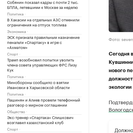
Собянин показал кадры с почти 2 тыс.
БПЛА, летевшими к Москве за неделю
Политика
В Хакасии на отдельных АЗС отменили
ограничения на отпуск топлива
Экономика
ЭСК признала правильным назначение
Фото: sever
пенальти «Спартаку» в игре с
«Ахматом»
Спорт
Сегодня в
Трамп возобновил попытки уволить
Кувшинни
члена совета управляющих ФРС Лизу
Кук
нового п
Политика
должност
Минобороны сообщило о взятии
Ивановки в Харьковской области
экологии
Политика
Пашинян и Алиев провели телефонный
Подтверд
разговор о мирном соглашении
Вологодс
Общество
Экс-тренер «Спартака» Слишкович
возглавил казахстанский клуб
Должно
Спорт