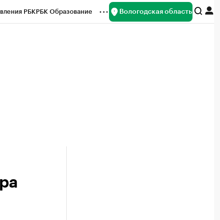
Вологодская область
вления РБК
РБК Образование
редитные рейтинги
Франшизы
нсы
Рынок наличной валюты
ра