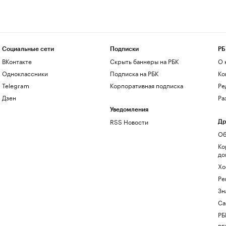
Социальные сети
Подписки
РБ
ВКонтакте
Скрыть баннеры на РБК
О 
Одноклассники
Подписка на РБК
Ко
Telegram
Корпоративная подписка
Ре
Дзен
Ра
Уведомления
RSS Новости
Др
Об
Ко
до
Хо
Ре
Зн
Са
РБ