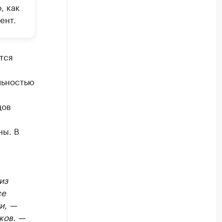
, как
ент.
тся
льностью
цов
ны. В
из
се
и, —
ков. —