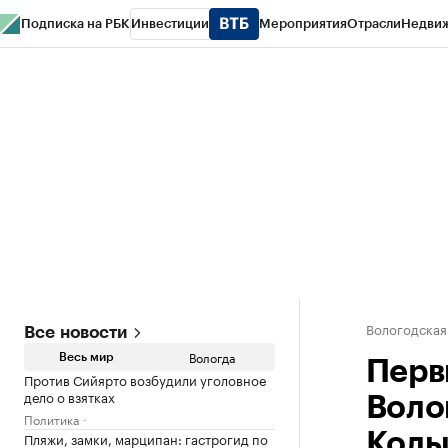
Подписка на РБК
Инвестиции
Мероприятия
Отрасли
Недви
РБК Курсы
РБК Life
Тренды
Визионеры
Национальные проекты
Горо
Газета
Спецпроекты СПб
Конференции СПб
Спецпроекты
Проверк
Вологодская
Все новости
Вологда
Весь мир
Перв
Против Сийярто возбудили уголовное
дело о взятках
Воло
Политика
Пляжи, замки, марципан: гастрогид по
Коль