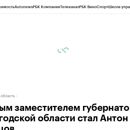
жимость
Autonews
РБК Компании
Телеканал
РБК Вино
Спорт
Школа упра
д
Стиль
Крипто
РБК Бизнес-среда
Дискуссионный клуб
Исследования
К
а контрагентов
Политика
Экономика
Бизнес
Технологии и медиа
Фина
 область
ым заместителем губернато
годской области стал Антон
цов