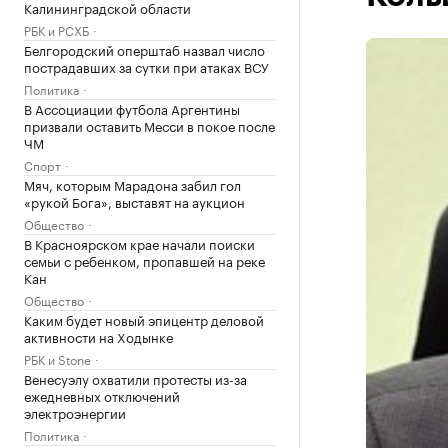
Калининградской области
РБК и РСХБ
Белгородский оперштаб назвал число
пострадавших за сутки при атаках ВСУ
Политика
В Ассоциации футбола Аргентины
призвали оставить Месси в покое после
ЧМ
Спорт
Мяч, которым Марадона забил гол
«рукой Бога», выставят на аукцион
Общество
В Красноярском крае начали поиски
семьи с ребенком, пропавшей на реке
Кан
Общество
Каким будет новый эпицентр деловой
активности на Ходынке
РБК и Stone
Венесуэлу охватили протесты из-за
ежедневных отключений
электроэнергии
Политика