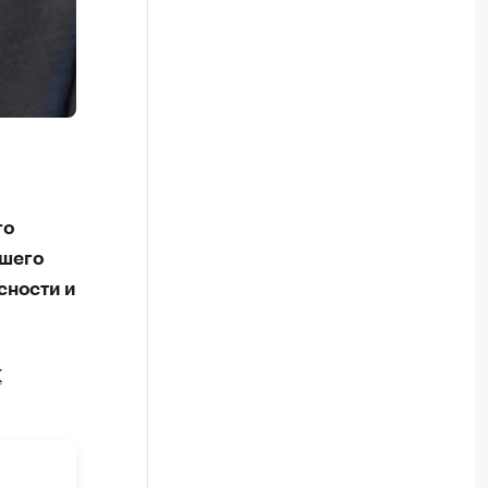
го
вшего
сности и
К