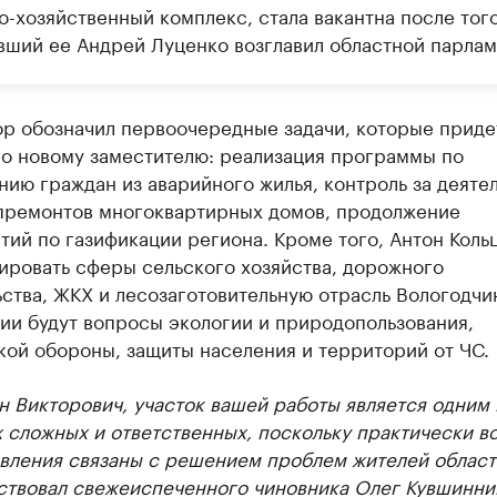
-хозяйственный комплекс, стала вакантна после того
вший ее Андрей Луценко возглавил областной парлам
ор обозначил первоочередные задачи, которые приде
го новому заместителю: реализация программы по
ию граждан из аварийного жилья, контроль за деяте
премонтов многоквартирных домов, продолжение
ий по газификации региона. Кроме того, Антон Коль
ировать сферы сельского хозяйства, дорожного
ства, ЖКХ и лесозаготовительную отрасль Вологодчи
ии будут вопросы экологии и природопользования,
кой обороны, защиты населения и территорий от ЧС.
н Викторович, участок вашей работы является одним 
 сложных и ответственных, поскольку практически в
вления связаны с решением проблем жителей област
ствовал свежеиспеченного чиновника Олег Кувшинни