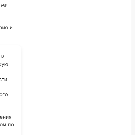
 на
рие и
 в
кую
сти
ого
ления
ом по