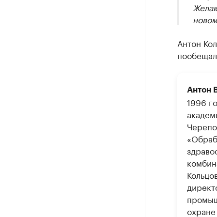
Желаю
новом
Антон Кол
пообещал 
Антон 
1996 г
академ
Черепо
«Обраб
здраво
комбин
Кольцо
директ
промыш
охране