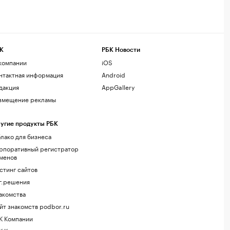
К
РБК Новости
компании
iOS
нтактная информация
Android
дакция
AppGallery
змещение рекламы
угие продукты РБК
лако для бизнеса
рпоративный регистратор
менов
стинг сайтов
г.решения
акомства
йт знакомств podbor.ru
К Компании