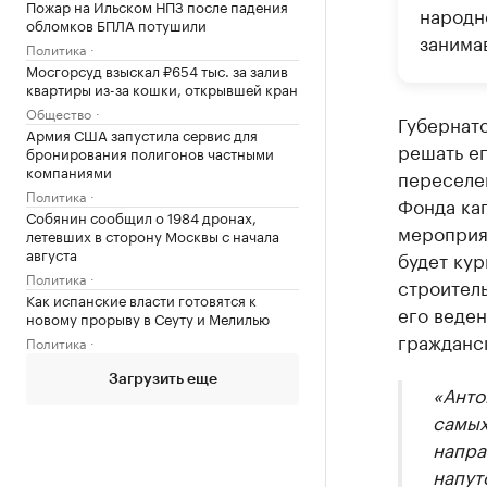
Пожар на Ильском НПЗ после падения
народно
обломков БПЛА потушили
занима
Политика
Мосгорсуд взыскал ₽654 тыс. за залив
квартиры из-за кошки, открывшей кран
Общество
Губернат
Армия США запустила сервис для
решать е
бронирования полигонов частными
компаниями
переселен
Политика
Фонда ка
Собянин сообщил о 1984 дронах,
мероприят
летевших в сторону Москвы с начала
августа
будет кур
Политика
строитель
Как испанские власти готовятся к
его веден
новому прорыву в Сеуту и Мелилью
гражданс
Политика
Загрузить еще
«Анто
самых
напра
напут