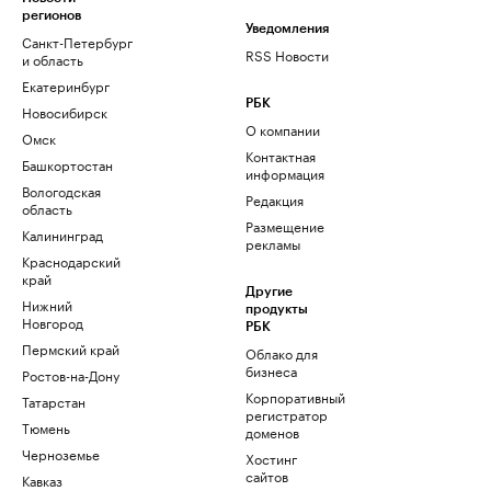
регионов
Уведомления
Санкт-Петербург
RSS Новости
и область
Екатеринбург
РБК
Новосибирск
О компании
Омск
Контактная
Башкортостан
информация
Вологодская
Редакция
область
Размещение
Калининград
рекламы
Краснодарский
край
Другие
Нижний
продукты
Новгород
РБК
Пермский край
Облако для
бизнеса
Ростов-на-Дону
Корпоративный
Татарстан
регистратор
Тюмень
доменов
Черноземье
Хостинг
сайтов
Кавказ