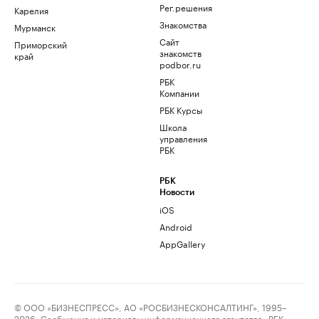
Рег.решения
Карелия
Знакомства
Мурманск
Сайт
Приморский
знакомств
край
podbor.ru
РБК
Компании
РБК Курсы
Школа
управления
РБК
РБК
Новости
iOS
Android
AppGallery
© ООО «БИЗНЕСПРЕСС», АО «РОСБИЗНЕСКОНСАЛТИНГ», 1995–
2026. Сообщения и материалы информационного агентства «РБК»