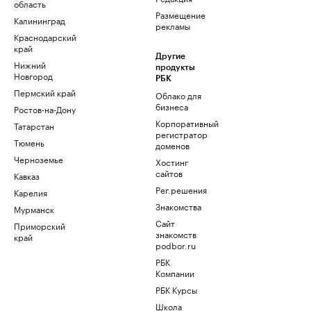
область
Размещение
Калининград
рекламы
Краснодарский
край
Другие
Нижний
продукты
Новгород
РБК
Пермский край
Облако для
бизнеса
Ростов-на-Дону
Корпоративный
Татарстан
регистратор
Тюмень
доменов
Черноземье
Хостинг
сайтов
Кавказ
Рег.решения
Карелия
Знакомства
Мурманск
Сайт
Приморский
знакомств
край
podbor.ru
РБК
Компании
РБК Курсы
Школа