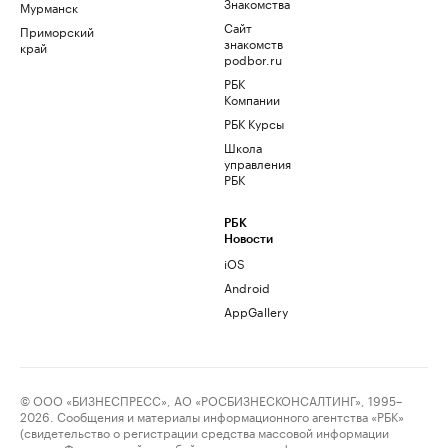
Знакомства
Мурманск
Сайт
Приморский
знакомств
край
podbor.ru
РБК
Компании
РБК Курсы
Школа
управления
РБК
РБК
Новости
iOS
Android
AppGallery
© ООО «БИЗНЕСПРЕСС», АО «РОСБИЗНЕСКОНСАЛТИНГ», 1995–
2026. Сообщения и материалы информационного агентства «РБК»
(свидетельство о регистрации средства массовой информации
выдано Федеральной службой по надзору в сфере связи,