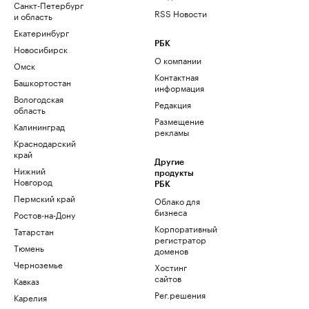
Санкт-Петербург
RSS Новости
и область
Екатеринбург
РБК
Новосибирск
О компании
Омск
Контактная
Башкортостан
информация
Вологодская
Редакция
область
Размещение
Калининград
рекламы
Краснодарский
край
Другие
Нижний
продукты
Новгород
РБК
Пермский край
Облако для
бизнеса
Ростов-на-Дону
Корпоративный
Татарстан
регистратор
Тюмень
доменов
Черноземье
Хостинг
сайтов
Кавказ
Рег.решения
Карелия