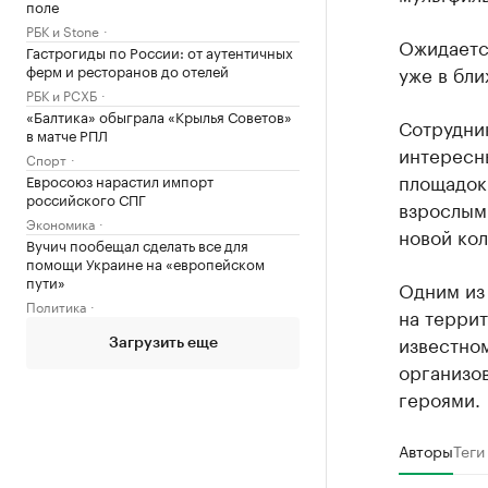
поле
РБК и Stone
Ожидается
Гастрогиды по России: от аутентичных
ферм и ресторанов до отелей
уже в бли
РБК и РСХБ
«Балтика» обыграла «Крылья Советов»
Сотрудник
в матче РПЛ
интересн
Спорт
площадок
Евросоюз нарастил импорт
российского СПГ
взрослым
Экономика
новой кол
Вучич пообещал сделать все для
помощи Украине на «европейском
пути»
Одним из
Политика
на терри
известном
Загрузить еще
организов
героями.
Авторы
Теги