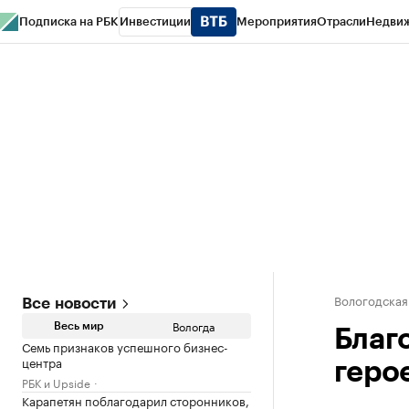
Подписка на РБК
Инвестиции
Мероприятия
Отрасли
Недви
РБК Курсы
РБК Life
Тренды
Визионеры
Национальные проекты
Горо
Газета
Спецпроекты СПб
Конференции СПб
Спецпроекты
Проверк
Вологодская
Все новости
Вологда
Весь мир
Благ
Семь признаков успешного бизнес-
центра
геро
РБК и Upside
Карапетян поблагодарил сторонников,