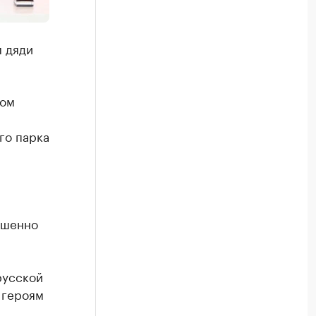
 дяди
ком
го парка
ршенно
русской
 героям