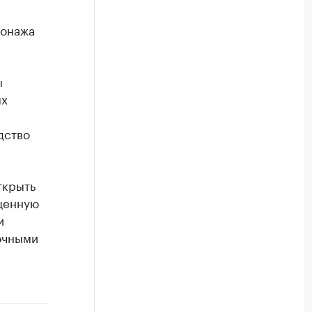
сонажа
ы
ых
дство
ткрыть
щенную
и
очными