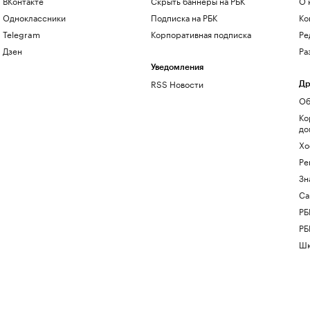
ВКонтакте
Скрыть баннеры на РБК
О 
Одноклассники
Подписка на РБК
Ко
Telegram
Корпоративная подписка
Ре
Дзен
Ра
Уведомления
RSS Новости
Др
Об
Ко
до
Хо
Ре
Зн
Са
РБ
РБ
Шк