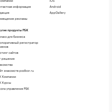
компании
iOS
нтактная информация
Android
дакция
AppGallery
змещение рекламы
угие продукты РБК
лако для бизнеса
рпоративный регистратор
менов
стинг сайтов
г.решения
акомства
йт знакомств podbor.ru
К Компании
К Курсы
ола управления РБК