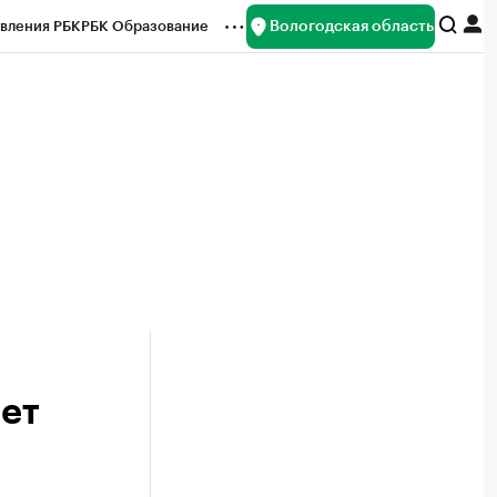
Вологодская область
вления РБК
РБК Образование
редитные рейтинги
Франшизы
нсы
Рынок наличной валюты
ет