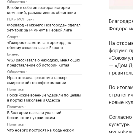
Общество
Влюби в себя инвестора: истории
компаний, разместивших облигации
РБК и МСП Банк
Благодар
Форвард «Нижнего Новгорода» сделал
Федора и
хет-трик за 14 минут в Первой лиге
Спорт
На откры
«Газпром» заметил антирекорд по
объему запасов газа в Европе
форуме п
Бизнес
«Союзмул
WSJ рассказала о находках, меняющих
— «Дом Д
представление об истории Китая
правитель
Общество
Иран атаковал ракетами танкер
эмиратской госнефтекомпании
По итога
Политика
стратегич
Российские военные ударили по целям
в портах Николаев и Одесса
новые кул
Политика
В Болгарии назвали упавший
Согласно
беспилотник украинским
культуры
Политика
Что нового построят на Ходынском
мультфил