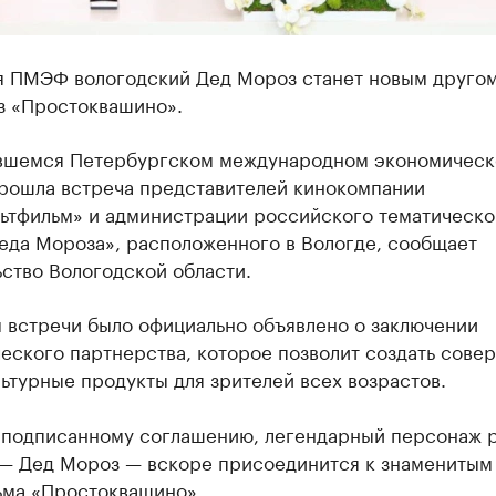
я ПМЭФ вологодский Дед Мороз станет новым другом
з «Простоквашино».
вшемся Петербургском международном экономичес
рошла встреча представителей кинокомпании
ьтфильм» и администрации российского тематическо
еда Мороза», расположенного в Вологде, сообщает
ство Вологодской области.
м встречи было официально объявлено о заключении
еского партнерства, которое позволит создать сове
ьтурные продукты для зрителей всех возрастов.
 подписанному соглашению, легендарный персонаж 
 — Дед Мороз — вскоре присоединится к знаменитым
ьма «Простоквашино».