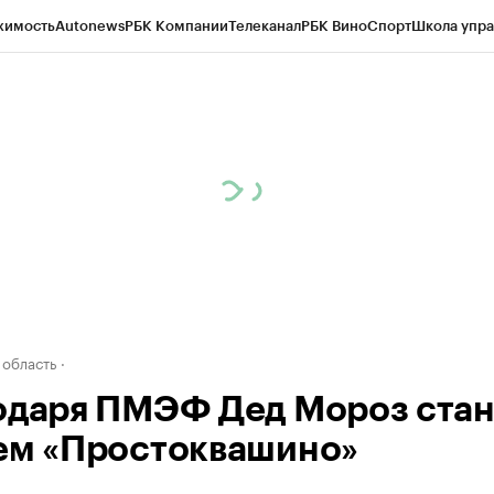
жимость
Autonews
РБК Компании
Телеканал
РБК Вино
Спорт
Школа упра
д
Стиль
Крипто
РБК Бизнес-среда
Дискуссионный клуб
Исследования
К
а контрагентов
Политика
Экономика
Бизнес
Технологии и медиа
Фина
 область
одаря ПМЭФ Дед Мороз стан
ем «Простоквашино»