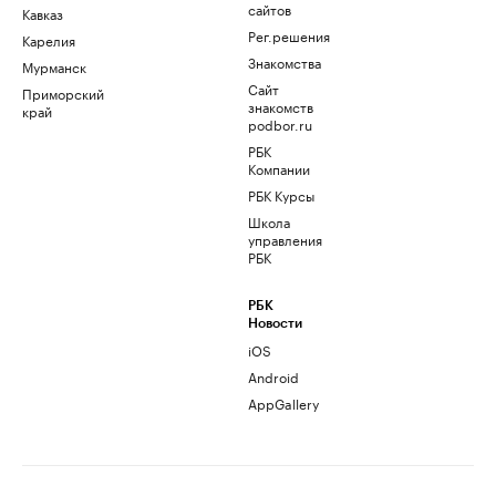
сайтов
Кавказ
Рег.решения
Карелия
Знакомства
Мурманск
Сайт
Приморский
знакомств
край
podbor.ru
РБК
Компании
РБК Курсы
Школа
управления
РБК
РБК
Новости
iOS
Android
AppGallery