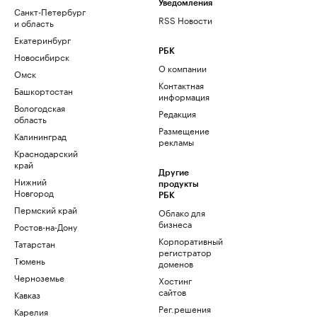
Уведомления
Санкт-Петербург
RSS Новости
и область
Екатеринбург
РБК
Новосибирск
О компании
Омск
Контактная
Башкортостан
информация
Вологодская
Редакция
область
Размещение
Калининград
рекламы
Краснодарский
край
Другие
Нижний
продукты
Новгород
РБК
Пермский край
Облако для
бизнеса
Ростов-на-Дону
Корпоративный
Татарстан
регистратор
Тюмень
доменов
Черноземье
Хостинг
сайтов
Кавказ
Рег.решения
Карелия