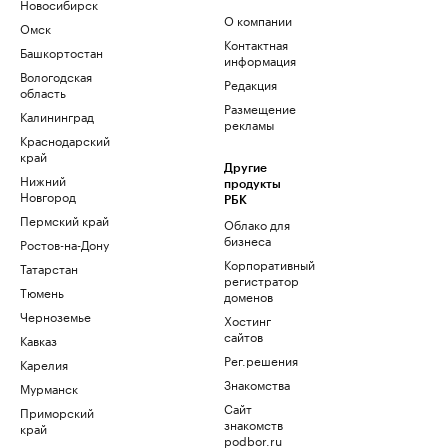
Новосибирск
О компании
Омск
Контактная
Башкортостан
информация
Вологодская
Редакция
область
Размещение
Калининград
рекламы
Краснодарский
край
Другие
Нижний
продукты
Новгород
РБК
Пермский край
Облако для
бизнеса
Ростов-на-Дону
Корпоративный
Татарстан
регистратор
Тюмень
доменов
Черноземье
Хостинг
сайтов
Кавказ
Рег.решения
Карелия
Знакомства
Мурманск
Сайт
Приморский
знакомств
край
podbor.ru