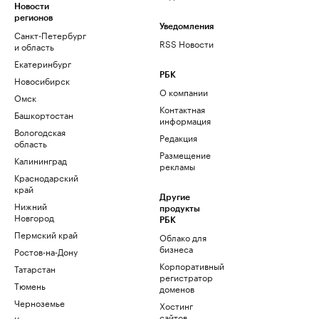
Новости
регионов
Уведомления
Санкт-Петербург
RSS Новости
и область
Екатеринбург
РБК
Новосибирск
О компании
Омск
Контактная
Башкортостан
информация
Вологодская
Редакция
область
Размещение
Калининград
рекламы
Краснодарский
край
Другие
Нижний
продукты
Новгород
РБК
Пермский край
Облако для
бизнеса
Ростов-на-Дону
Корпоративный
Татарстан
регистратор
Тюмень
доменов
Черноземье
Хостинг
сайтов