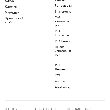
Кавказ
Рег.решения
Карелия
Знакомства
Мурманск
Сайт
Приморский
знакомств
край
podbor.ru
РБК
Компании
РБК Курсы
Школа
управления
РБК
РБК
Новости
iOS
Android
AppGallery
© ООО «БИЗНЕСПРЕСС», АО «РОСБИЗНЕСКОНСАЛТИНГ», 1995–