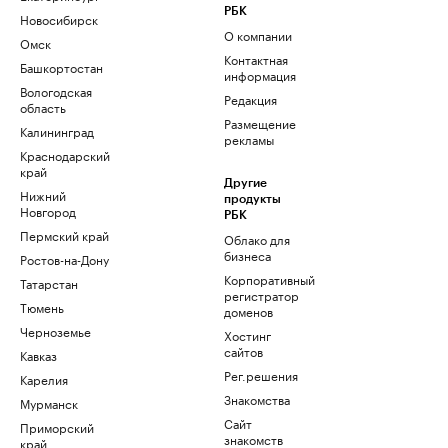
РБК
Новосибирск
О компании
Омск
Контактная
Башкортостан
информация
Вологодская
Редакция
область
Размещение
Калининград
рекламы
Краснодарский
край
Другие
Нижний
продукты
Новгород
РБК
Пермский край
Облако для
бизнеса
Ростов-на-Дону
Корпоративный
Татарстан
регистратор
Тюмень
доменов
Черноземье
Хостинг
сайтов
Кавказ
Рег.решения
Карелия
Знакомства
Мурманск
Сайт
Приморский
знакомств
край