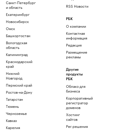
Санкт-Петербург
RSS Новости
и область
Екатеринбург
РБК
Новосибирск
О компании
Омск
Контактная
Башкортостан
информация
Вологодская
Редакция
область
Размещение
Калининград
рекламы
Краснодарский
край
Другие
Нижний
продукты
Новгород
РБК
Пермский край
Облако для
бизнеса
Ростов-на-Дону
Корпоративный
Татарстан
регистратор
Тюмень
доменов
Черноземье
Хостинг
сайтов
Кавказ
Рег.решения
Карелия