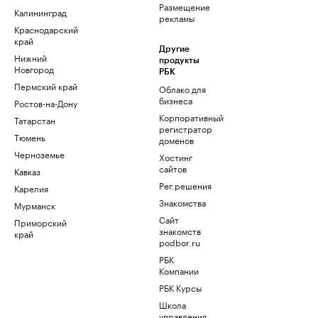
Размещение
Калининград
рекламы
Краснодарский
край
Другие
Нижний
продукты
Новгород
РБК
Пермский край
Облако для
бизнеса
Ростов-на-Дону
Корпоративный
Татарстан
регистратор
Тюмень
доменов
Черноземье
Хостинг
сайтов
Кавказ
Рег.решения
Карелия
Знакомства
Мурманск
Сайт
Приморский
знакомств
край
podbor.ru
РБК
Компании
РБК Курсы
Школа
управления