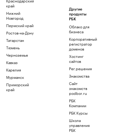
Краснодарский
край
Другие
Нижний
продукты
Новгород
РБК
Пермский край
Облако для
бизнеса
Ростов-на-Дону
Корпоративный
Татарстан
регистратор
Тюмень
доменов
Черноземье
Хостинг
сайтов
Кавказ
Рег.решения
Карелия
Знакомства
Мурманск
Сайт
Приморский
знакомств
край
podbor.ru
РБК
Компании
РБК Курсы
Школа
управления
РБК