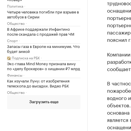
трудново
Политика
оснащени
Четыре человека погибли при взрыве в
автобусе в Сирии
портьерны
Общество
портьерн
В Африке поддержали Инфантино
пассажир
после скандала с продажей прав ЧМ
пояснил 
Спорт
Запасы газа в Европе на минимуме. Что
будет зимой
Компании 
Подписка на РБК
разработ
Экс-глава Mind Money признала вину
сообщает
по «делу брокеров» о хищении ₽7 млрд
Финансы
Как изучали Луну: от изобретения
В частнос
телескопа до высадки. Видео РБК
пожаробе
Общество
водного 
Загрузить еще
объектов
основана
является
оснащени