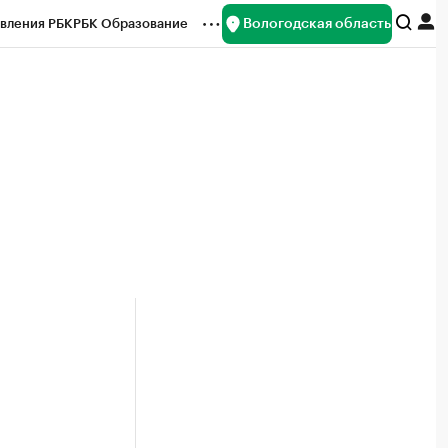
Вологодская область
вления РБК
РБК Образование
редитные рейтинги
Франшизы
нсы
Рынок наличной валюты