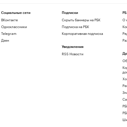
Социальные сети
Подписки
РБ
ВКонтакте
Скрыть баннеры на РБК
О 
Одноклассники
Подписка на РБК
Ко
Telegram
Корпоративная подписка
Ре
Дзен
Ра
Уведомления
RSS Новости
Др
Об
Ко
до
Хо
Ре
Зн
Са
РБ
РБ
Шк