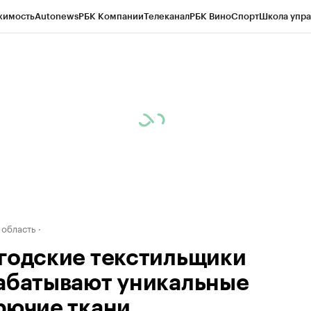
жимость
Autonews
РБК Компании
Телеканал
РБК Вино
Спорт
Школа упра
д
Стиль
Крипто
РБК Бизнес-среда
Дискуссионный клуб
Исследования
К
а контрагентов
Политика
Экономика
Бизнес
Технологии и медиа
Фина
 область
годские текстильщики
абатывают уникальные
рючие ткани