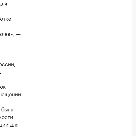
для
отке
влев», —
оссии,
.
нок
снащении
 была
ности
ции для