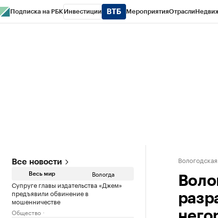
Подписка на РБК
Инвестиции
Мероприятия
Отрасли
Недви
РБК Курсы
РБК Life
Тренды
Визионеры
Национальные проекты
Горо
Газета
Спецпроекты СПб
Конференции СПб
Спецпроекты
Проверк
Вологодская
Все новости
Вологда
Весь мир
Воло
Супруге главы издательства «Джем»
предъявили обвинение в
разр
мошенничестве
Общество
него