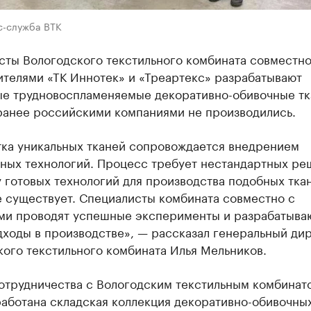
с-служба ВТК
сты Вологодского текстильного комбината совместно
ителями «ТК Иннотек» и «Треартекс» разрабатывают
ые трудновоспламеняемые декоративно-обивочные тк
ранее российскими компаниями не производились.
тка уникальных тканей сопровождается внедрением
ных технологий. Процесс требует нестандартных ре
 готовых технологий для производства подобных тка
е существует. Специалисты комбината совместно с
ми проводят успешные эксперименты и разрабатыва
дходы в производстве», — рассказал генеральный ди
ого текстильного комбината Илья Мельников.
сотрудничества с Вологодским текстильным комбинат
работана складская коллекция декоративно-обивочны