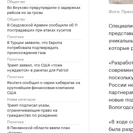
Общество
Во Внуково предупредили о задержках
Фото: Прес
рейсов из-за грозы
Общество
Специали
В Саудовской Аравии сообщили об 11
пострадавших при атаках хуситов
представ
Политика
уникальн
В Турции заявили, что Европа
которые 
потребовала подтверждать
происхождение газа
Политика
«Разрабо
Трамп заявил, что США «тоже
современ
нуждаются» в ракетах для Patriot
поскольку
Политика
Reuters сообщил о серии кибератак на
России н
крупнейшие финансовые компании
партнера
США
новые по
Новая категория
Трамп подписал указы,
Вологодск
ограничивающие право на
гражданство по рождению
«В ходе 
Политика
В Пензенской области ввели план
была раз
«Ковер»