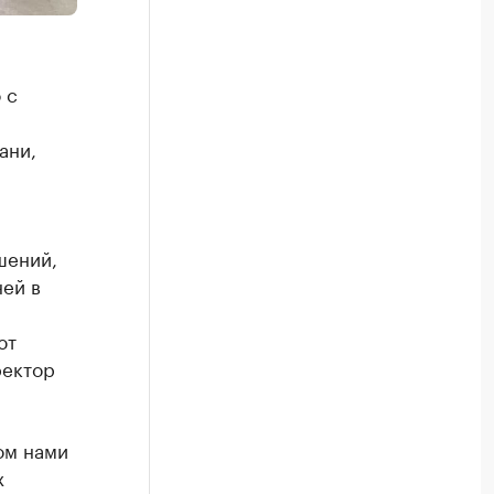
 с
ани,
шений,
ней в
ют
ректор
ом нами
х