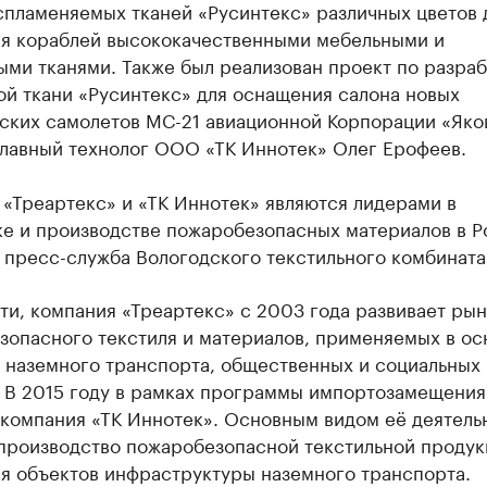
спламеняемых тканей «Русинтекс» различных цветов 
я кораблей высококачественными мебельными и
ми тканями. Также был реализован проект по разраб
ой ткани «Русинтекс» для оснащения салона новых
ских самолетов МС-21 авиационной Корпорации «Яко
главный технолог ООО «ТК Иннотек» Олег Ерофеев.
«Треартекс» и «ТК Иннотек» являются лидерами в
ке и производстве пожаробезопасных материалов в Р
 пресс-служба Вологодского текстильного комбината
ти, компания «Треартекс» с 2003 года развивает ры
зопасного текстиля и материалов, применяемых в о
и наземного транспорта, общественных и социальных
. В 2015 году в рамках программы импортозамещения
 компания «ТК Иннотек». Основным видом её деятель
 производство пожаробезопасной текстильной продук
я объектов инфраструктуры наземного транспорта.