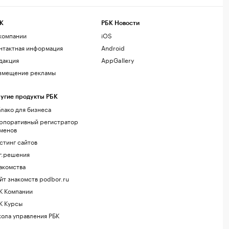
К
РБК Новости
компании
iOS
нтактная информация
Android
дакция
AppGallery
змещение рекламы
угие продукты РБК
лако для бизнеса
рпоративный регистратор
менов
стинг сайтов
г.решения
акомства
йт знакомств podbor.ru
К Компании
К Курсы
ола управления РБК