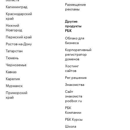
Размещение
Калининград
рекламы
Краснодарский
край
Другие
Нижний
продукты
Новгород
РБК
Пермский край
Облако для
бизнеса
Ростов-на-Дону
Корпоративный
Татарстан
регистратор
Тюмень
доменов
Черноземье
Хостинг
сайтов
Кавказ
Рег.решения
Карелия
Знакомства
Мурманск
Сайт
Приморский
знакомств
край
podbor.ru
РБК
Компании
РБК Курсы
Школа