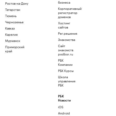
бизнеса
Ростов-на-Дону
Корпоративный
Татарстан
регистратор
Тюмень
доменов
Черноземье
Хостинг
сайтов
Кавказ
Рег.решения
Карелия
Знакомства
Мурманск
Сайт
Приморский
знакомств
край
podbor.ru
РБК
Компании
РБК Курсы
Школа
управления
РБК
РБК
Новости
iOS
Android