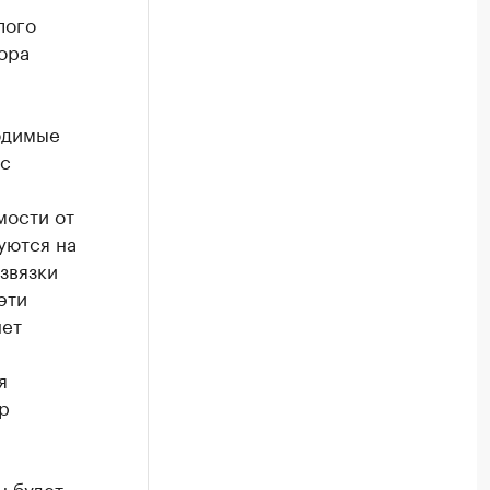
лого
ора
одимые
 с
мости от
уются на
азвязки
эти
нет
я
р
н будет