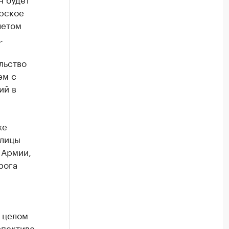
ерское
четом
.
льство
ем с
ий в
же
улицы
 Армии,
рога
 целом
спективе