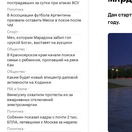
пострадавших за сутки при атаках ВСУ
Политика
В Ассоциации футбола Аргентины
Дан старт
призвали оставить Месси в покое после
году.
ЧМ
Спорт
Мяч, которым Марадона забил гол
«рукой Бога», выставят на аукцион
Общество
В Красноярском крае начали поиски
семьи с ребенком, пропавшей на реке
Кан
Общество
Каким будет новый эпицентр деловой
активности на Ходынке
РБК и Stone
Венесуэлу охватили протесты из-за
ежедневных отключений
электроэнергии
Политика
Собянин показал кадры с почти 2 тыс.
БПЛА, летевшими к Москве за неделю
Политика