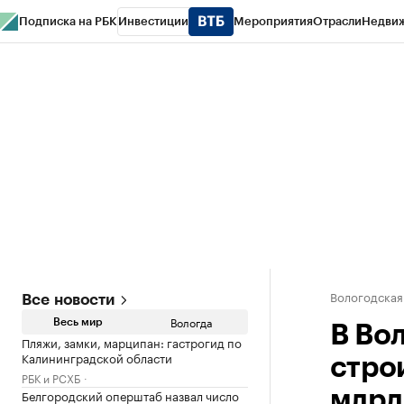
Подписка на РБК
Инвестиции
Мероприятия
Отрасли
Недви
РБК Курсы
РБК Life
Тренды
Визионеры
Национальные проекты
Горо
Газета
Спецпроекты СПб
Конференции СПб
Спецпроекты
Проверк
Вологодская
Все новости
Вологда
Весь мир
В Во
Пляжи, замки, марципан: гастрогид по
Калининградской области
стро
РБК и РСХБ
Белгородский оперштаб назвал число
млрд