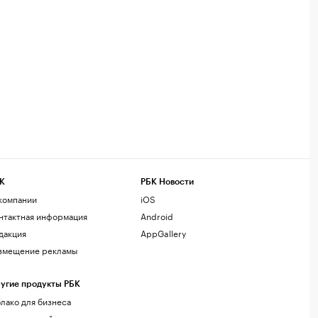
К
РБК Новости
компании
iOS
нтактная информация
Android
дакция
AppGallery
змещение рекламы
угие продукты РБК
лако для бизнеса
рпоративный регистратор