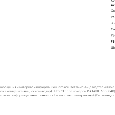
до
Хо
Ре
Зн
Са
РБ
РБ
Шк
ения и материалы информационного агентства «РБК» (свидетельство о 
овых коммуникаций (Роскомнадзор) 09.12.2015 за номером ИА №ФС77-63848) 
 связи, информационных технологий и массовых коммуникаций (Роскомнадз