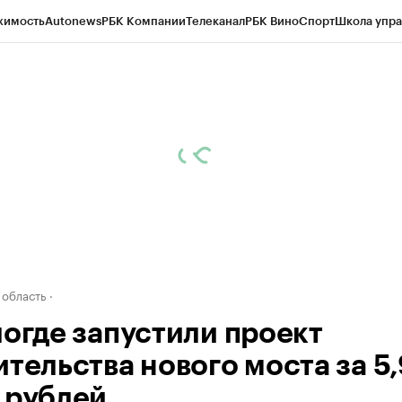
жимость
Autonews
РБК Компании
Телеканал
РБК Вино
Спорт
Школа упра
д
Стиль
Крипто
РБК Бизнес-среда
Дискуссионный клуб
Исследования
К
а контрагентов
Политика
Экономика
Бизнес
Технологии и медиа
Фина
 область
логде запустили проект
ительства нового моста за 5,
 рублей