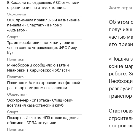
В Хакасии на отдельных АЗС отменили
ограничения на отпуск топлива
Фото: стра
Экономика
ЭСК признала правильным назначение
Об этом 
пенальти «Спартаку» в игре с
получивши
«Ахматом»
частью ма
Спорт
Трамп возобновил попытки уволить
его прези
члена совета управляющих ФРС Лизу
Кук
«Подача з
Политика
Минобороны сообщило о взятии
конце мар
Ивановки в Харьковской области
работе. З
Политика
Необходи
Пашинян и Алиев провели телефонный
разгрузи
разговор о мирном соглашении
Общество
транспорт
Экс-тренер «Спартака» Слишкович
возглавил казахстанский клуб
Стартовая
Спорт
строитель
Пожар на Ильском НПЗ после падения
обломков БПЛА потушили
сопровож
Политика