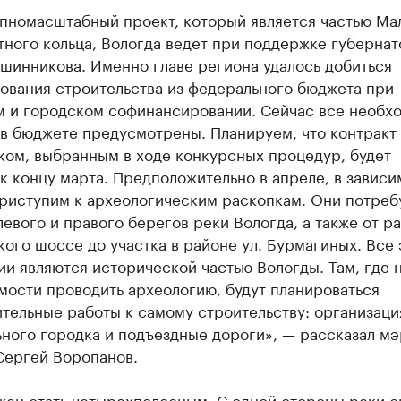
упномасштабный проект, который является частью Ма
ного кольца, Вологда ведет при поддержке губернат
шинникова. Именно главе региона удалось добиться
ования строительства из федерального бюджета при
м и городском софинансировании. Сейчас все необх
в бюджете предусмотрены. Планируем, что контракт
ком, выбранным в ходе конкурсных процедур, будет
к концу марта. Предположительно в апреле, в зависи
приступим к археологическим раскопкам. Они потреб
левого и правого берегов реки Вологда, а также от р
ого шоссе до участка в районе ул. Бурмагиных. Все 
и являются исторической частью Вологды. Там, где 
мости проводить археологию, будут планироваться
тельные работы к самому строительству: организаци
ного городка и подъездные дороги», — рассказал мэ
Сергей Воропанов.
жен стать четырехполосным. С одной стороны реки о