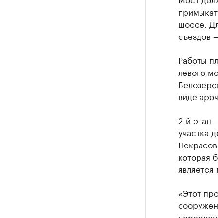
примыкать
шоссе. Дл
съездов —
Работы пл
левого мо
Белозерск
виде ароч
2-й этап 
участка д
Некрасова
которая б
является 
«Этот пр
сооружени
перерасп