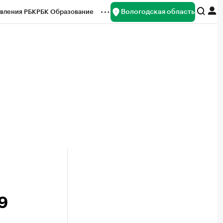
Вологодская область
вления РБК
РБК Образование
редитные рейтинги
Франшизы
нсы
Рынок наличной валюты
9