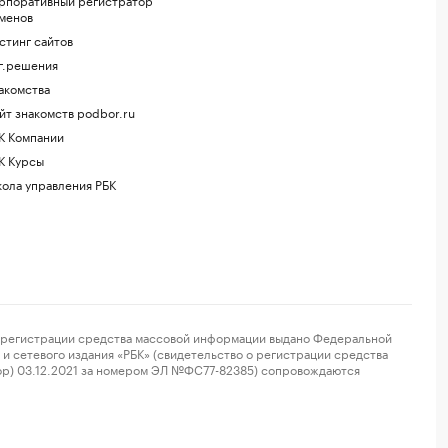
менов
стинг сайтов
г.решения
акомства
йт знакомств podbor.ru
К Компании
К Курсы
ола управления РБК
регистрации средства массовой информации выдано Федеральной
и сетевого издания «РБК» (свидетельство о регистрации средства
ор) 03.12.2021 за номером ЭЛ №ФС77-82385) сопровождаются