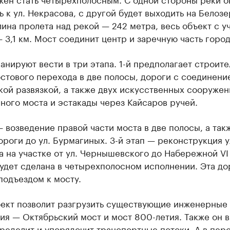
 к ул. Некрасова, с другой будет выходить на Белоз
ина пролета над рекой — 242 метра, весь объект с у
 3,1 км. Мост соединит центр и заречную часть город
анируют вести в три этапа. 1-й предполагает строите
стового перехода в две полосы, дороги с соединени
ой развязкой, а также двух искусственных сооружен
ного моста и эстакады через Кайсаров ручей.
— возведение правой части моста в две полосы, а так
ороги до ул. Бурмагиных. 3-й этап — реконструкция 
 на участке от ул. Чернышевского до Набережной VI
удет сделана в четырехполосном исполнении. Эта до
подъездом к мосту.
оект позволит разгрузить существующие инженерные
я — Октябрьский мост и мост 800-летия. Также он в
ределит и упорядочит транспортные потоки. А в пер