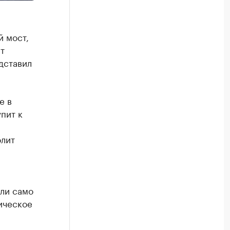
 мост,
т
дставил
е в
пит к
олит
шли само
ическое