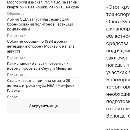
Мосгорсуд взыскал ₽654 тыс. за залив
«Этот кр
квартиры из-за кошки, открывшей кран
транспорт
Общество
Армия США запустила сервис для
Олега Кув
бронирования полигонов частными
финансир
компаниями
областно
Политика
Собянин сообщил о 1984 дронах,
средства 
летевших в сторону Москвы с начала
подрядчи
августа
заключен 
Политика
Как испанские власти готовятся к
погоды, 
новому прорыву в Сеуту и Мелилью
участках 
Политика
Белозерск
Стала известна причина смерти 29-
летнего игрока клуба НБА «Мемфис»
территори
Кларка
необходи
Спорт
подготови
строитель
Загрузить еще
Вологды 
Мост дол