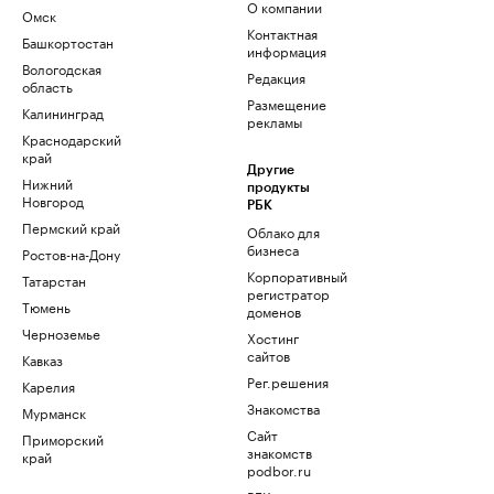
О компании
Омск
Контактная
Башкортостан
информация
Вологодская
Редакция
область
Размещение
Калининград
рекламы
Краснодарский
край
Другие
Нижний
продукты
Новгород
РБК
Пермский край
Облако для
бизнеса
Ростов-на-Дону
Корпоративный
Татарстан
регистратор
Тюмень
доменов
Черноземье
Хостинг
сайтов
Кавказ
Рег.решения
Карелия
Знакомства
Мурманск
Сайт
Приморский
знакомств
край
podbor.ru