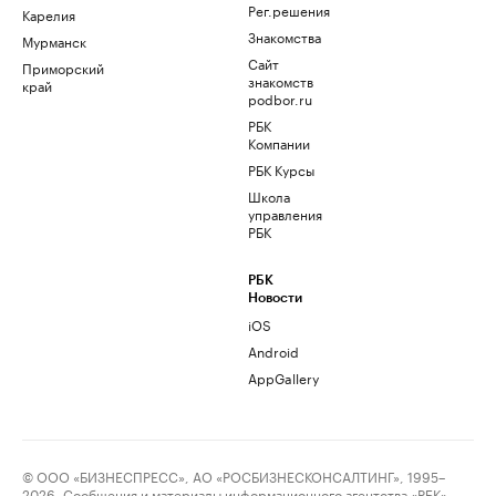
Рег.решения
Карелия
Знакомства
Мурманск
Сайт
Приморский
знакомств
край
podbor.ru
РБК
Компании
РБК Курсы
Школа
управления
РБК
РБК
Новости
iOS
Android
AppGallery
© ООО «БИЗНЕСПРЕСС», АО «РОСБИЗНЕСКОНСАЛТИНГ», 1995–
2026. Сообщения и материалы информационного агентства «РБК»