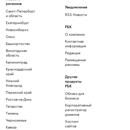
регионов
Уведомления
Санкт-Петербург
RSS Новости
и область
Екатеринбург
РБК
Новосибирск
О компании
Омск
Контактная
Башкортостан
информация
Вологодская
Редакция
область
Размещение
Калининград
рекламы
Краснодарский
край
Другие
Нижний
продукты
Новгород
РБК
Пермский край
Облако для
бизнеса
Ростов-на-Дону
Корпоративный
Татарстан
регистратор
Тюмень
доменов
Черноземье
Хостинг
сайтов
Кавказ