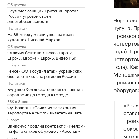
Общество
Сеул счел санкции Британии против
России угрозой своей
Череповец
энергобезопасности
чугуна. П
Политика
На 88-м году жизни ушел из жизни
производс
художник Николай Марков
четвертом
Общество
года). Пр
Отличия бензина классов Евро-2,
Евро-3, Евро-4 и Евро-5. Видео РБК
четвертом
Общество
года). Ка
Генсек ООН осудил атаки украинских
Менеджме
беспилотников на регионы России
произошл
Политика
оборудов
Будущее Ходынского поля: от пашни и
аэродрома до города в городе
РБК и Stone
«В св
Футболисты «Сочи» из-за закрытия
стале
аэропорта не смогли вылететь на матч
произ
Спорт
Винисиус продлил контракт с «Реалом»
сокра
на фоне слухов об уходе в «Арсенал»
метал
Спорт