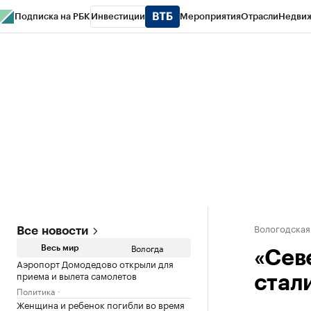
Подписка на РБК
Инвестиции
Мероприятия
Отрасли
Недви
РБК Курсы
РБК Life
Тренды
Визионеры
Национальные проекты
Горо
Газета
Спецпроекты СПб
Конференции СПб
Спецпроекты
Проверк
Вологодская
Все новости
Вологда
Весь мир
«Сев
Аэропорт Домодедово открыли для
приема и вылета самолетов
стали
Политика
Женщина и ребенок погибли во время