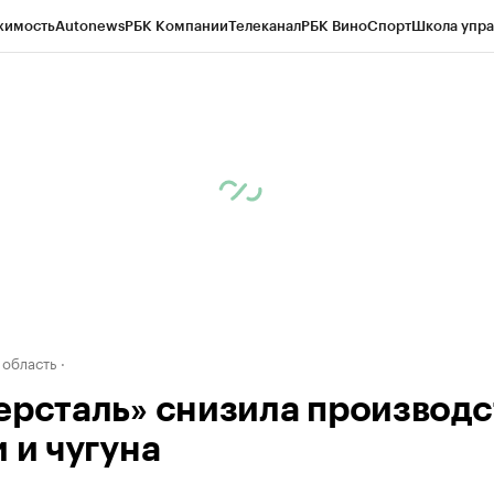
жимость
Autonews
РБК Компании
Телеканал
РБК Вино
Спорт
Школа упра
д
Стиль
Крипто
РБК Бизнес-среда
Дискуссионный клуб
Исследования
К
а контрагентов
Политика
Экономика
Бизнес
Технологии и медиа
Фина
 область
ерсталь» снизила производс
 и чугуна