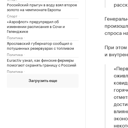
расск
Российский прыгун в воду взял второе
золото на чемпионате Европы
Спорт
Генераль
«Аэрофлот» предупредил об
произошл
изменении расписания в Сочи и
Геленджике
спроса на
Политика
Ярославский губернатор сообщил о
При этом 
потушенных резервуарах с топливом
и внутре
Политика
Euractiv узнал, как финские фермеры
помогают охранять границу с Россией
«Перв
Политика
оживл
ковид
Загрузить еще
горяч
отмет
дости
влиян
эконо
некот