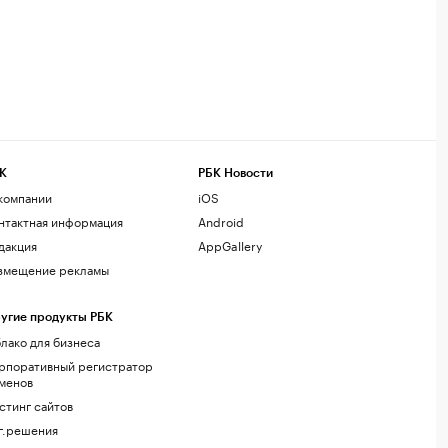
К
РБК Новости
компании
iOS
нтактная информация
Android
дакция
AppGallery
змещение рекламы
угие продукты РБК
лако для бизнеса
рпоративный регистратор
менов
стинг сайтов
г.решения