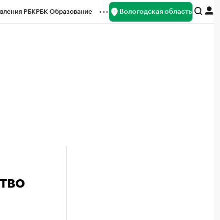
Вологодская область
вления РБК
РБК Образование
редитные рейтинги
Франшизы
нсы
Рынок наличной валюты
тво