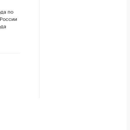
ода по
 России
ода