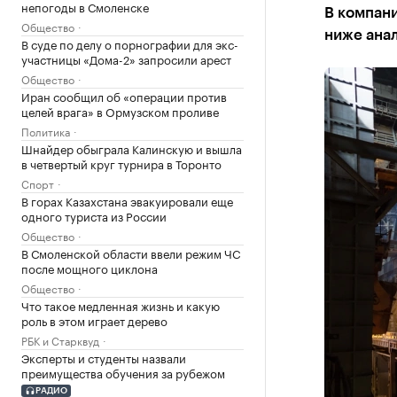
непогоды в Смоленске
В компани
Общество
ниже анал
В суде по делу о порнографии для экс-
участницы «Дома-2» запросили арест
Общество
Иран сообщил об «операции против
целей врага» в Ормузском проливе
Политика
Шнайдер обыграла Калинскую и вышла
в четвертый круг турнира в Торонто
Спорт
В горах Казахстана эвакуировали еще
одного туриста из России
Общество
В Смоленской области ввели режим ЧС
после мощного циклона
Общество
Что такое медленная жизнь и какую
роль в этом играет дерево
РБК и Старквуд
Эксперты и студенты назвали
преимущества обучения за рубежом
РАДИО