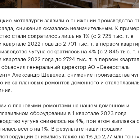
кие металлурги заявили о снижении производства ст
равда, снижение оказалось незначительным. К пример
тво стали сократилось лишь на 1% (с 2 725 тыс. т. в
 квартале 2022 года до 2 701 тыс. т. в первом кварт
оизводство чугуна сократилось на 4% (с 2 845 тыс. т. 
 квартале 2022 года до 2724 тыс. т. в первом кварта
к объяснил генеральный директор АО «Северсталь
нт» Александр Шевелев, снижение производства чу
о из-за плановых ремонтов доменного и сталеплавил
ания.
язи с плановыми ремонтами на нашем доменном и
плавильном оборудовании в 1 квартале 2023 года
водство чугуна снизилось на 4%, при этом выплавка 
тилась всего на 1%. В результате наши продажи
лопродукции снизились также на 1% до 2,77 млн тонн»,