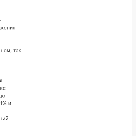
о
ижения
нем, так
я
екс
до
11% и
ний