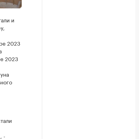
али и
у,
ире 2023
в
ле 2023
гуна
ьного
стали
 -