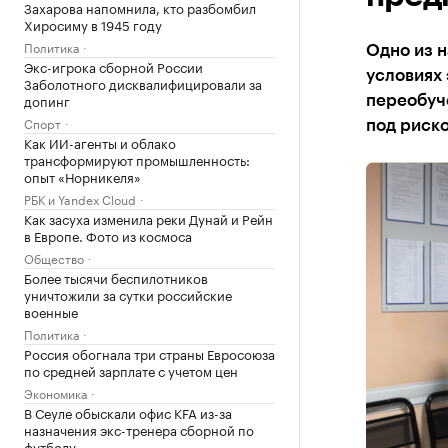
Захарова напомнила, кто разбомбил
Хиросиму в 1945 году
Политика
Одно из н
Экс-игрока сборной России
условиях 
Заболотного дисквалифицировали за
допинг
переобуч
Спорт
под риско
Как ИИ-агенты и облако
трансформируют промышленность:
опыт «Норникеля»
РБК и Yandex Cloud
Как засуха изменила реки Дунай и Рейн
в Европе. Фото из космоса
Общество
Более тысячи беспилотников
уничтожили за сутки российские
военные
Политика
Россия обогнала три страны Евросоюза
по средней зарплате с учетом цен
Экономика
В Сеуле обыскали офис KFA из-за
назначения экс-тренера сборной по
футболу