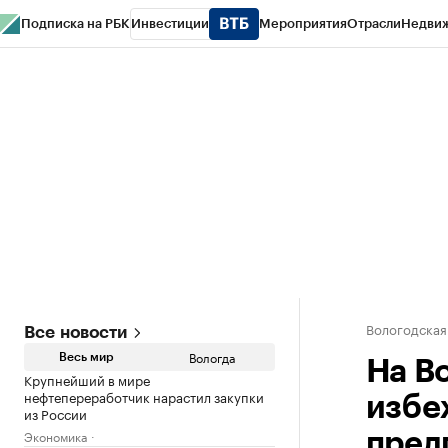
Подписка на РБК
Инвестиции
Мероприятия
Отрасли
Недви
РБК Курсы
РБК Life
Тренды
Визионеры
Национальные проекты
Горо
Газета
Спецпроекты СПб
Конференции СПб
Спецпроекты
Проверк
Вологодская
Все новости
Вологда
Весь мир
На В
Крупнейший в мире
нефтепереработчик нарастил закупки
избе
из России
Экономика
пред