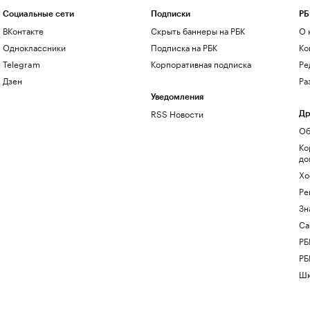
Социальные сети
Подписки
РБ
ВКонтакте
Скрыть баннеры на РБК
О 
Одноклассники
Подписка на РБК
Ко
Telegram
Корпоративная подписка
Ре
Дзен
Ра
Уведомления
RSS Новости
Др
Об
Ко
до
Хо
Ре
Зн
Са
РБ
РБ
Шк