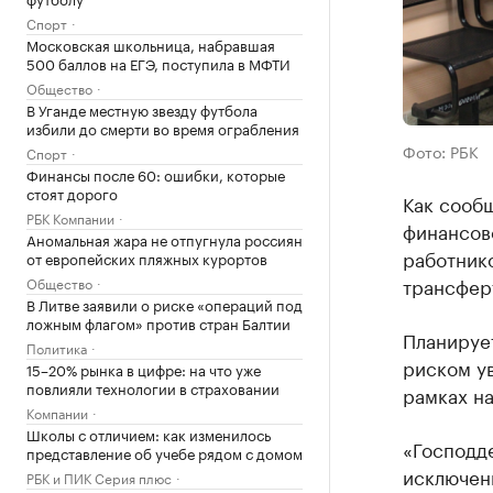
Спорт
Московская школьница, набравшая
500 баллов на ЕГЭ, поступила в МФТИ
Общество
В Уганде местную звезду футбола
избили до смерти во время ограбления
Фото: РБК
Спорт
Финансы после 60: ошибки, которые
стоят дорого
Как сообщ
РБК Компании
финансов
Аномальная жара не отпугнула россиян
работник
от европейских пляжных курортов
трансферт
Общество
В Литве заявили о риске «операций под
ложным флагом» против стран Балтии
Планирует
Политика
риском ув
15–20% рынка в цифре: на что уже
повлияли технологии в страховании
рамках н
Компании
Школы с отличием: как изменилось
«Господд
представление об учебе рядом с домом
исключен
РБК и ПИК Серия плюс