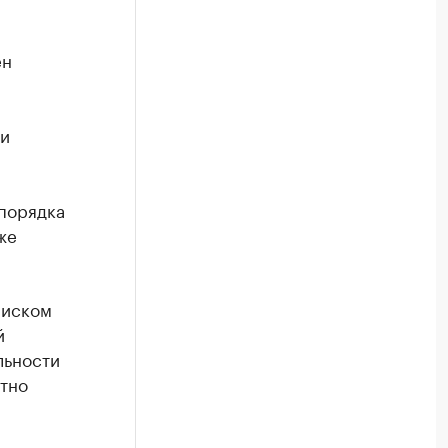
ен
 и
 порядка
же
риском
й
льности
ютно