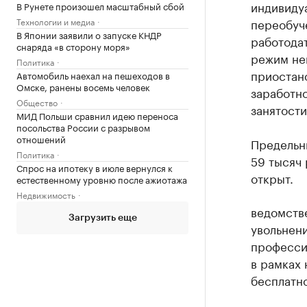
индивиду
В Рунете произошел масштабный сбой
Технологии и медиа
переобуч
В Японии заявили о запуске КНДР
работода
снаряда «в сторону моря»
режим не
Политика
приостано
Автомобиль наехал на пешеходов в
Омске, ранены восемь человек
заработно
Общество
занятости
МИД Польши сравнил идею переноса
посольства России с разрывом
отношений
Предельны
Политика
59 тысяч 
Спрос на ипотеку в июле вернулся к
открыт.
естественному уровню после ажиотажа
Недвижимость
ведомстве
Загрузить еще
увольнени
професси
в рамках 
бесплатно