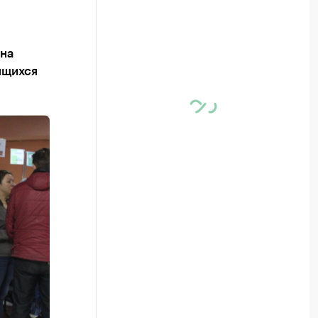
 на
ящихся