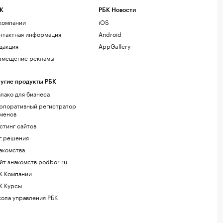
К
РБК Новости
компании
iOS
нтактная информация
Android
дакция
AppGallery
змещение рекламы
угие продукты РБК
лако для бизнеса
рпоративный регистратор
менов
стинг сайтов
г.решения
акомства
йт знакомств podbor.ru
К Компании
К Курсы
ола управления РБК