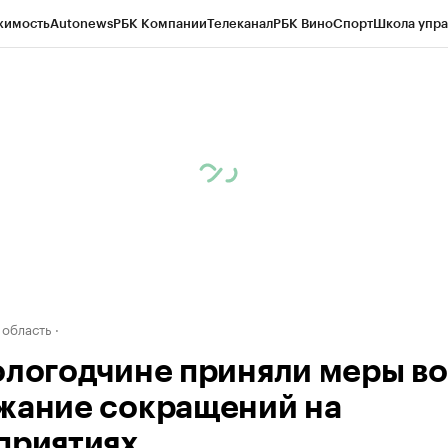
жимость
Autonews
РБК Компании
Телеканал
РБК Вино
Спорт
Школа упра
д
Стиль
Крипто
РБК Бизнес-среда
Дискуссионный клуб
Исследования
К
а контрагентов
Политика
Экономика
Бизнес
Технологии и медиа
Фина
 область
ологодчине приняли меры во
жание сокращений на
приятиях