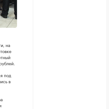
и, на
товке
етный
рублей.
я под
ись в
за
и