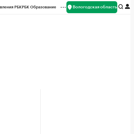
Вологодская область
вления РБК
РБК Образование
редитные рейтинги
Франшизы
нсы
Рынок наличной валюты