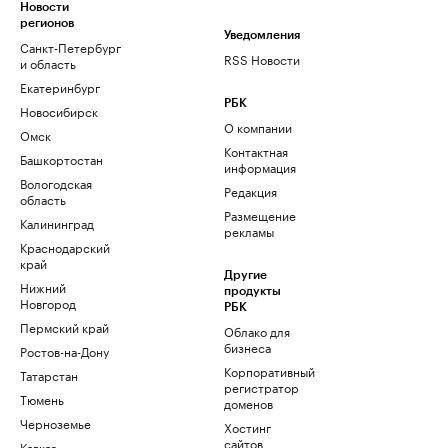
Новости
регионов
Уведомления
Санкт-Петербург
RSS Новости
и область
Екатеринбург
РБК
Новосибирск
О компании
Омск
Контактная
Башкортостан
информация
Вологодская
Редакция
область
Размещение
Калининград
рекламы
Краснодарский
край
Другие
Нижний
продукты
Новгород
РБК
Пермский край
Облако для
бизнеса
Ростов-на-Дону
Корпоративный
Татарстан
регистратор
Тюмень
доменов
Черноземье
Хостинг
сайтов
Кавказ