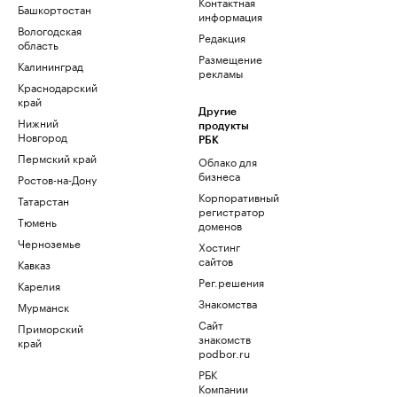
Контактная
Башкортостан
информация
Вологодская
Редакция
область
Размещение
Калининград
рекламы
Краснодарский
край
Другие
Нижний
продукты
Новгород
РБК
Пермский край
Облако для
бизнеса
Ростов-на-Дону
Корпоративный
Татарстан
регистратор
Тюмень
доменов
Черноземье
Хостинг
сайтов
Кавказ
Рег.решения
Карелия
Знакомства
Мурманск
Сайт
Приморский
знакомств
край
podbor.ru
РБК
Компании