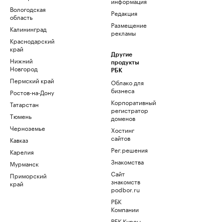
информация
Вологодская
Редакция
область
Размещение
Калининград
рекламы
Краснодарский
край
Другие
Нижний
продукты
Новгород
РБК
Пермский край
Облако для
бизнеса
Ростов-на-Дону
Корпоративный
Татарстан
регистратор
Тюмень
доменов
Черноземье
Хостинг
сайтов
Кавказ
Рег.решения
Карелия
Знакомства
Мурманск
Сайт
Приморский
знакомств
край
podbor.ru
РБК
Компании
РБК Курсы