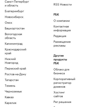
Санкт-Петербург
RSS Новости
и область
Екатеринбург
РБК
Новосибирск
О компании
Омск
Контактная
Башкортостан
информация
Вологодская
Редакция
область
Размещение
Калининград
рекламы
Краснодарский
край
Другие
Нижний
продукты
Новгород
РБК
Пермский край
Облако для
бизнеса
Ростов-на-Дону
Корпоративный
Татарстан
регистратор
Тюмень
доменов
Черноземье
Хостинг
сайтов
Кавказ
Рег.решения
Карелия