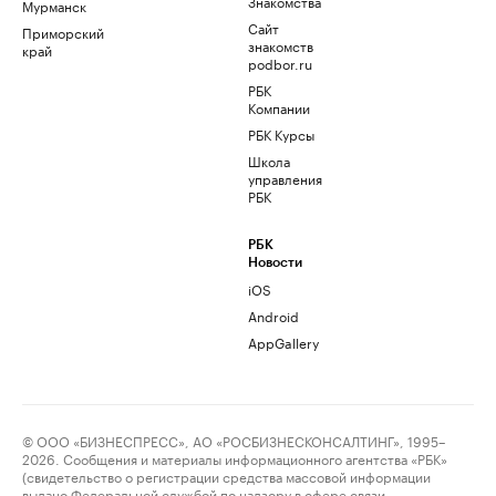
Знакомства
Мурманск
Сайт
Приморский
знакомств
край
podbor.ru
РБК
Компании
РБК Курсы
Школа
управления
РБК
РБК
Новости
iOS
Android
AppGallery
© ООО «БИЗНЕСПРЕСС», АО «РОСБИЗНЕСКОНСАЛТИНГ», 1995–
2026. Сообщения и материалы информационного агентства «РБК»
(свидетельство о регистрации средства массовой информации
выдано Федеральной службой по надзору в сфере связи,