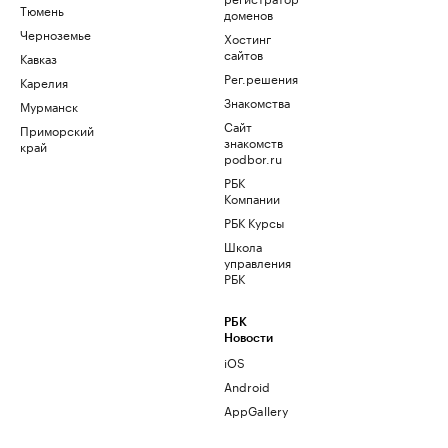
Тюмень
доменов
Черноземье
Хостинг
сайтов
Кавказ
Рег.решения
Карелия
Знакомства
Мурманск
Сайт
Приморский
знакомств
край
podbor.ru
РБК
Компании
РБК Курсы
Школа
управления
РБК
РБК
Новости
iOS
Android
AppGallery