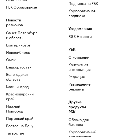
Подписка на РБК
РБК Образование
Корпоративная
подписка
Новости
регионов
Уведомления
Санкт-Петербург
RSS Новости
и область
Екатеринбург
РБК
Новосибирск
О компании
Омск
Контактная
Башкортостан
информация
Вологодская
Редакция
область
Размещение
Калининград
рекламы
Краснодарский
край
Другие
Нижний
продукты
Новгород
РБК
Пермский край
Облако для
бизнеса
Ростов-на-Дону
Корпоративный
Татарстан
регистратор