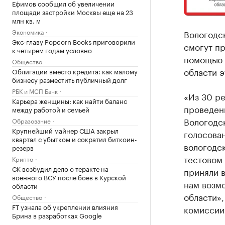
Ефимов сообщил об увеличении
площади застройки Москвы еще на 23
млн кв. м
Экономика
Вологодск
Экс-главу Popcorn Books приговорили
смогут пр
к четырем годам условно
помощью 
Общество
области э
Облигации вместо кредита: как малому
бизнесу разместить публичный долг
РБК и МСП Банк
«Из 30 ре
Карьера женщины: как найти баланс
проведени
между работой и семьей
Вологодс
Образование
Крупнейший майнер США закрыл
голосова
квартал с убытком и сократил биткоин-
вологодск
резерв
тестовом 
Крипто
СК возбудил дело о теракте на
приняли в
военного ВСУ после боев в Курской
нам возм
области
области»,
Общество
FT узнала об укреплении влияния
комиссии
Брина в разработках Google