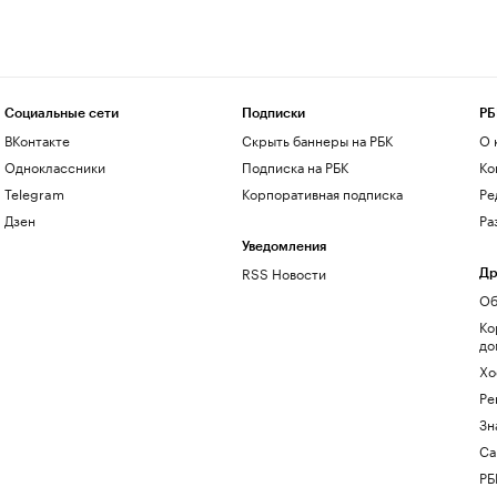
Социальные сети
Подписки
РБ
ВКонтакте
Скрыть баннеры на РБК
О 
Одноклассники
Подписка на РБК
Ко
Telegram
Корпоративная подписка
Ре
Дзен
Ра
Уведомления
RSS Новости
Др
Об
Ко
до
Хо
Ре
Зн
Са
РБ