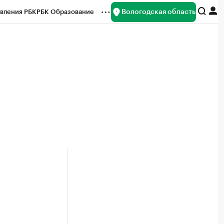
Вологодская область
вления РБК
РБК Образование
редитные рейтинги
Франшизы
нсы
Рынок наличной валюты