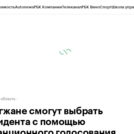
жимость
Autonews
РБК Компании
Телеканал
РБК Вино
Спорт
Школа упра
д
Стиль
Крипто
РБК Бизнес-среда
Дискуссионный клуб
Исследования
К
а контрагентов
Политика
Экономика
Бизнес
Технологии и медиа
Фина
 область
гжане смогут выбрать
идента с помощью
анционного голосования