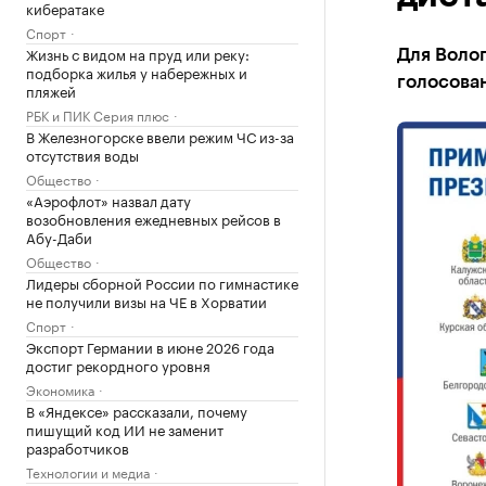
кибератаке
Спорт
Жизнь с видом на пруд или реку:
Для Волог
подборка жилья у набережных и
голосова
пляжей
РБК и ПИК Серия плюс
В Железногорске ввели режим ЧС из-за
отсутствия воды
Общество
«Аэрофлот» назвал дату
возобновления ежедневных рейсов в
Абу-Даби
Общество
Лидеры сборной России по гимнастике
не получили визы на ЧЕ в Хорватии
Спорт
Экспорт Германии в июне 2026 года
достиг рекордного уровня
Экономика
В «Яндексе» рассказали, почему
пишущий код ИИ не заменит
разработчиков
Технологии и медиа