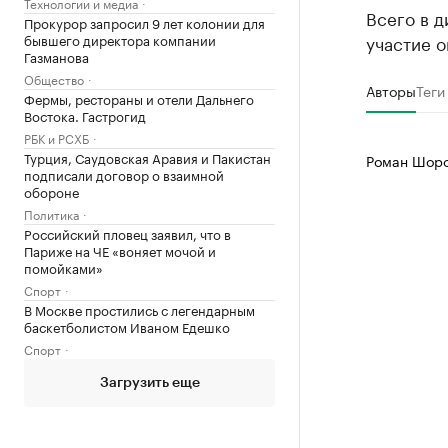
Технологии и медиа
Всего в 
Прокурор запросил 9 лет колонии для
бывшего директора компании
участие о
Газманова
Общество
Авторы
Теги
Фермы, рестораны и отели Дальнего
Востока. Гастрогид
РБК и РСХБ
Турция, Саудовская Аравия и Пакистан
Роман Шоро
подписали договор о взаимной
обороне
Политика
Российский пловец заявил, что в
Париже на ЧЕ «воняет мочой и
помойками»
Спорт
В Москве простились с легендарным
баскетболистом Иваном Едешко
Спорт
Загрузить еще