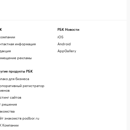
К
РБК Новости
компании
iOS
нтактная информация
Android
дакция
AppGallery
змещение рекламы
угие продукты РБК
лако для бизнеса
рпоративный регистратор
менов
стинг сайтов
г.решения
акомства
йт знакомств podbor.ru
К Компании