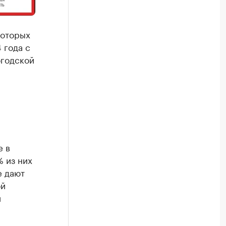
которых
 года с
огодской
е в
% из них
е дают
ой
й