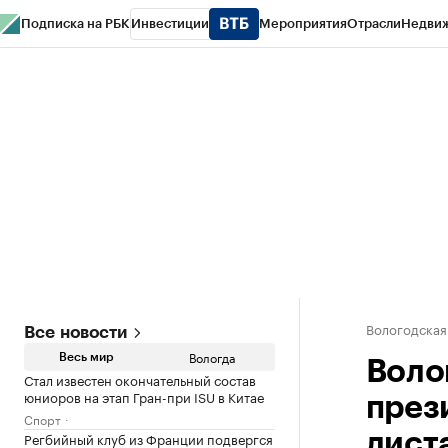
Подписка на РБК
Инвестиции
Мероприятия
Отрасли
Недви
РБК Курсы
РБК Life
Тренды
Визионеры
Национальные проекты
Горо
Газета
Спецпроекты СПб
Конференции СПб
Спецпроекты
Проверк
Вологодская
Все новости
Вологда
Весь мир
Воло
Стал известен окончательный состав
юниоров на этап Гран-при ISU в Китае
през
Спорт
Регбийный клуб из Франции подвергся
дист