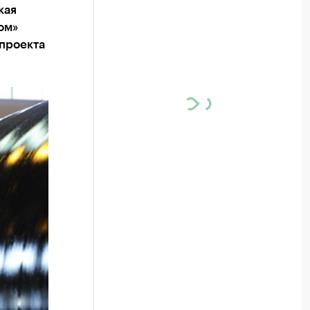
кая
ом»
 проекта