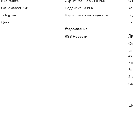
ВКонтакте
Скрыть баннеры на РБК
О 
Одноклассники
Подписка на РБК
Ко
Telegram
Корпоративная подписка
Ре
Дзен
Ра
Уведомления
RSS Новости
Др
Об
Ко
до
Хо
Ре
Зн
Са
РБ
РБ
Шк