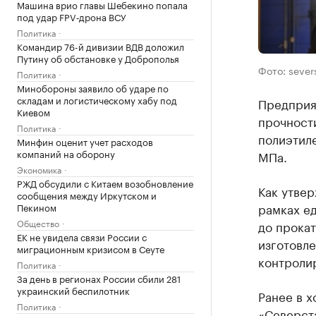
Машина врио главы Шебекино попала
под удар FPV‑дрона ВСУ
Политика
Командир 76-й дивизии ВДВ доложил
Путину об обстановке у Доброполья
Фото: sever
Политика
Минобороны заявило об ударе по
складам и логистическому хабу под
Предприят
Киевом
прочност
Политика
полиэтил
Минфин оценит учет расходов
компаний на оборону
МПа.
Экономика
РЖД обсудили с Китаем возобновление
Как утвер
сообщения между Иркутском и
рамках е
Пекином
Общество
до прокат
ЕК не увидела связи России с
изготовл
миграционным кризисом в Сеуте
контролир
Политика
За день в регионах России сбили 281
украинский беспилотник
Ранее в 
Политика
«Северст