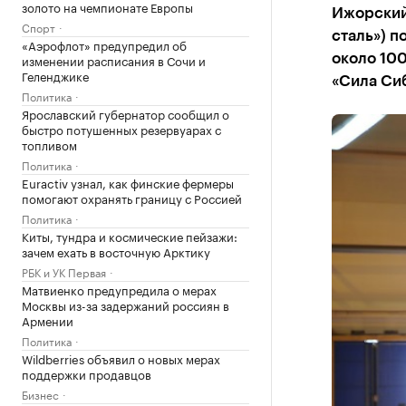
золото на чемпионате Европы
Ижорский
Спорт
сталь») п
«Аэрофлот» предупредил об
изменении расписания в Сочи и
около 100
Геленджике
«Сила Си
Политика
Ярославский губернатор сообщил о
быстро потушенных резервуарах с
топливом
Политика
Euractiv узнал, как финские фермеры
помогают охранять границу с Россией
Политика
Киты, тундра и космические пейзажи:
зачем ехать в восточную Арктику
РБК и УК Первая
Матвиенко предупредила о мерах
Москвы из-за задержаний россиян в
Армении
Политика
Wildberries объявил о новых мерах
поддержки продавцов
Бизнес