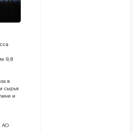
асса
е 9,8
за в
и сырья
пине и
р АО