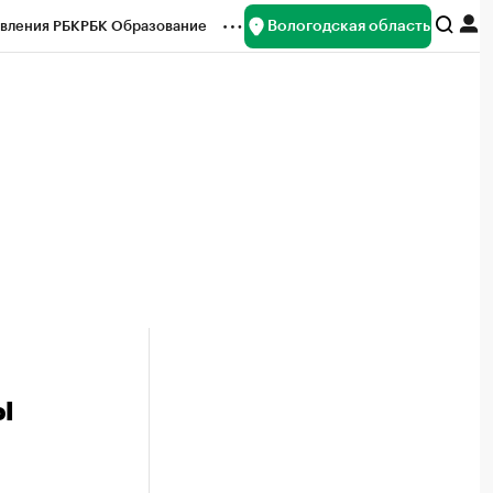
Вологодская область
вления РБК
РБК Образование
редитные рейтинги
Франшизы
нсы
Рынок наличной валюты
ы