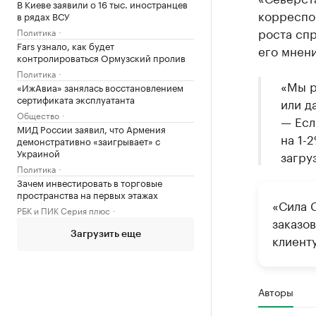
В Киеве заявили о 16 тыс. иностранцев
корреспон
в рядах ВСУ
роста спр
Политика
Fars узнало, как будет
его мнени
контролироваться Ормузский пролив
Политика
«Мы р
«ИжАвиа» занялась восстановлением
сертификата эксплуатанта
или д
Общество
— Есл
МИД России заявил, что Армения
на 1-
демонстративно «заигрывает» с
Украиной
загру
Политика
Зачем инвестировать в торговые
пространства на первых этажах
«Сила 
РБК и ПИК Серия плюс
заказо
Загрузить еще
клиент
Авторы