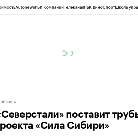
жимость
Autonews
РБК Компании
Телеканал
РБК Вино
Спорт
Школа упра
д
Стиль
Крипто
РБК Бизнес-среда
Дискуссионный клуб
Исследования
К
а контрагентов
Политика
Экономика
Бизнес
Технологии и медиа
Фина
 область
«Северстали» поставит труб
проекта «Сила Сибири»