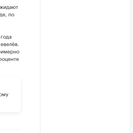
ожидают
де, по
 года
евелёв.
примерно
проценте
вому