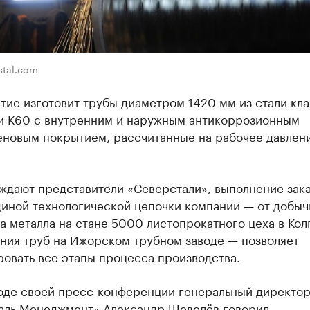
stal.com
ие изготовит трубы диаметром 1420 мм из стали кл
и К60 с внутренним и наружным антикоррозионным
еновым покрытием, рассчитанные на рабочее давлени
ждают представители «Северстали», выполнение зака
диной технологической цепочки компании — от добыч
а металла на стане 5000 листопрокатного цеха в Кол
ения труб на Ижорском трубном заводе — позволяет
овать все этапы процесса производства.
ходе своей пресс-конференции генеральный директо
аль Менеджмент» Александр Шевелёв говорил