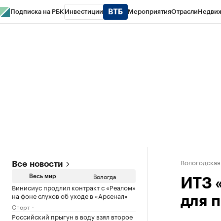
Подписка на РБК
Инвестиции
Мероприятия
Отрасли
Недви
РБК Курсы
РБК Life
Тренды
Визионеры
Национальные проекты
Горо
Газета
Спецпроекты СПб
Конференции СПб
Спецпроекты
Проверк
Вологодская
Все новости
Вологда
Весь мир
ИТЗ 
Винисиус продлил контракт с «Реалом»
на фоне слухов об уходе в «Арсенал»
для 
Спорт
Российский прыгун в воду взял второе