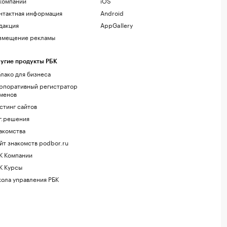
компании
iOS
нтактная информация
Android
дакция
AppGallery
змещение рекламы
угие продукты РБК
лако для бизнеса
рпоративный регистратор
менов
стинг сайтов
г.решения
акомства
йт знакомств podbor.ru
К Компании
К Курсы
ола управления РБК