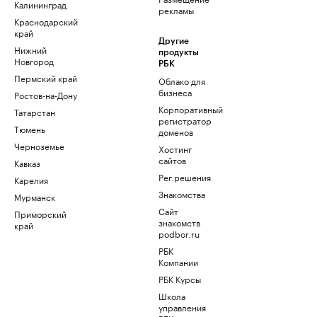
Калининград
рекламы
Краснодарский
край
Другие
Нижний
продукты
Новгород
РБК
Пермский край
Облако для
бизнеса
Ростов-на-Дону
Корпоративный
Татарстан
регистратор
Тюмень
доменов
Черноземье
Хостинг
сайтов
Кавказ
Рег.решения
Карелия
Знакомства
Мурманск
Сайт
Приморский
знакомств
край
podbor.ru
РБК
Компании
РБК Курсы
Школа
управления