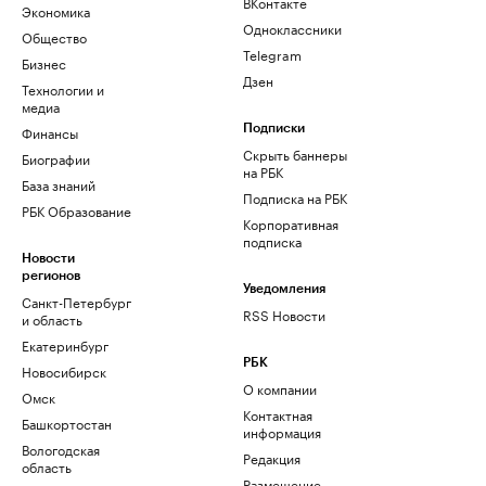
ВКонтакте
Экономика
Одноклассники
Общество
Telegram
Бизнес
Дзен
Технологии и
медиа
Финансы
Подписки
Скрыть баннеры
Биографии
на РБК
База знаний
Подписка на РБК
РБК Образование
Корпоративная
подписка
Новости
регионов
Уведомления
Санкт-Петербург
RSS Новости
и область
Екатеринбург
РБК
Новосибирск
О компании
Омск
Контактная
Башкортостан
информация
Вологодская
Редакция
область
Размещение