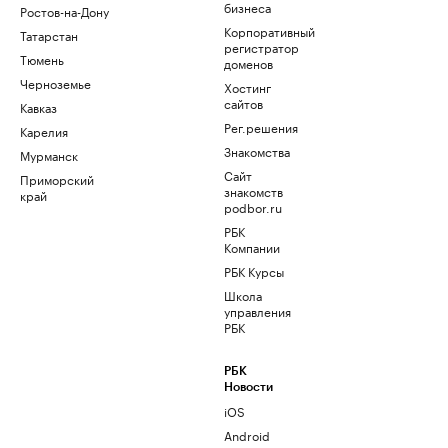
бизнеса
Ростов-на-Дону
Корпоративный
Татарстан
регистратор
Тюмень
доменов
Черноземье
Хостинг
сайтов
Кавказ
Рег.решения
Карелия
Знакомства
Мурманск
Сайт
Приморский
знакомств
край
podbor.ru
РБК
Компании
РБК Курсы
Школа
управления
РБК
РБК
Новости
iOS
Android