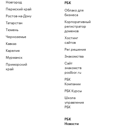
Новгород
РБК
Пермский край
Облако для
бизнеса
Ростов-на-Дону
Корпоративный
Татарстан
регистратор
Тюмень
доменов
Черноземье
Хостинг
сайтов
Кавказ
Рег.решения
Карелия
Знакомства
Мурманск
Сайт
Приморский
знакомств
край
podbor.ru
РБК
Компании
РБК Курсы
Школа
управления
РБК
РБК
Новости