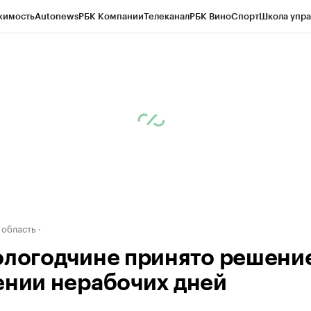
жимость
Autonews
РБК Компании
Телеканал
РБК Вино
Спорт
Школа упра
д
Стиль
Крипто
РБК Бизнес-среда
Дискуссионный клуб
Исследования
К
а контрагентов
Политика
Экономика
Бизнес
Технологии и медиа
Фина
 область
ологодчине принято решени
ении нерабочих дней