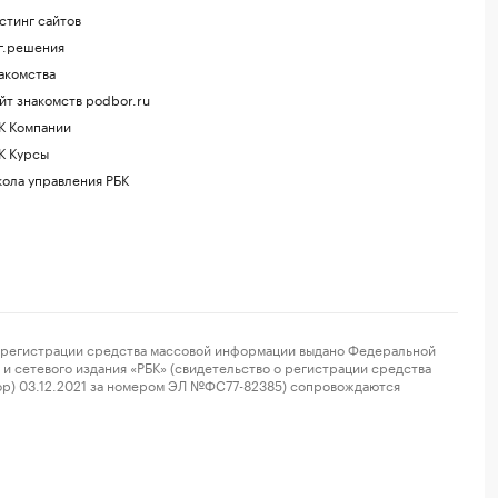
стинг сайтов
г.решения
акомства
йт знакомств podbor.ru
К Компании
К Курсы
ола управления РБК
регистрации средства массовой информации выдано Федеральной
и сетевого издания «РБК» (свидетельство о регистрации средства
ор) 03.12.2021 за номером ЭЛ №ФС77-82385) сопровождаются