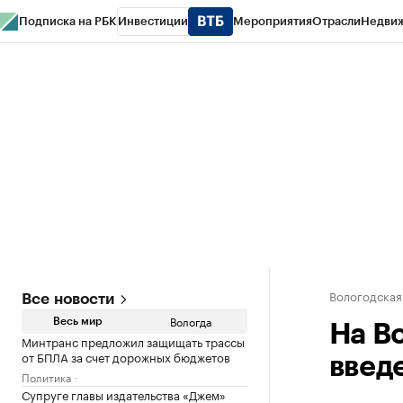
Подписка на РБК
Инвестиции
Мероприятия
Отрасли
Недви
РБК Курсы
РБК Life
Тренды
Визионеры
Национальные проекты
Горо
Газета
Спецпроекты СПб
Конференции СПб
Спецпроекты
Проверк
Вологодская
Все новости
Вологда
Весь мир
На В
Минтранс предложил защищать трассы
от БПЛА за счет дорожных бюджетов
введ
Политика
Супруге главы издательства «Джем»