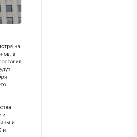
мотря на
нов, а
составил
удут
бря
Это
ства
 и
зины и
 и