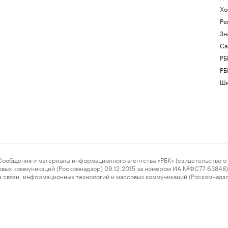
Хо
Ре
Зн
Са
РБ
РБ
Шк
ения и материалы информационного агентства «РБК» (свидетельство о 
овых коммуникаций (Роскомнадзор) 09.12.2015 за номером ИА №ФС77-63848) 
 связи, информационных технологий и массовых коммуникаций (Роскомнадз