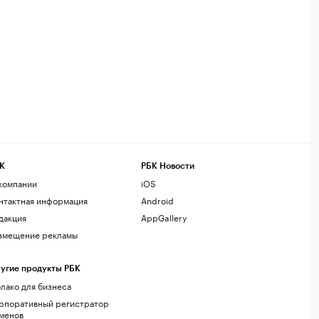
К
РБК Новости
компании
iOS
нтактная информация
Android
дакция
AppGallery
змещение рекламы
угие продукты РБК
лако для бизнеса
рпоративный регистратор
менов