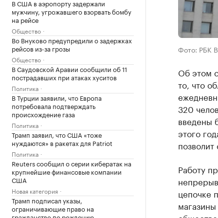
В США в аэропорту задержали
мужчину, угрожавшего взорвать бомбу
на рейсе
Общество
Во Внуково предупредили о задержках
рейсов из-за грозы
Фото: РБК 
Общество
В Саудовской Аравии сообщили об 11
Об этом 
пострадавших при атаках хуситов
то, что о
Политика
ежедневн
В Турции заявили, что Европа
потребовала подтверждать
320 челов
происхождение газа
введены б
Политика
этого год
Трамп заявил, что США «тоже
нуждаются» в ракетах для Patriot
позволит 
Политика
Reuters сообщил о серии кибератак на
Работу п
крупнейшие финансовые компании
США
непрерывн
Новая категория
цепочке 
Трамп подписал указы,
магазины
ограничивающие право на
обществе
гражданство по рождению