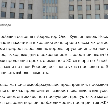
Вологда
сообщил сегодня губернатор Олег Кувшинников. Нес
бласть находится в красной зоне среди сложных регио
ый прирост заболевших коронавирусной инфекцией 
ек, выходные дни с сохранением заработной платы б
ез продления срока, а именно с 30 октября по 7 ноя
а, как и по всей России, согласно указа президента. 
снизить заболеваемость.
родолжат системообразующие предприятия, производ
ого цикла, предприятия, задействованные в выпуске
поставок антиковидной продукции, продуктовые мага
 с товарами первой необходимости, предприятия ЖКХ
нного транспорта.