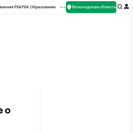
Вологодская область
вления РБК
РБК Образование
редитные рейтинги
Франшизы
нсы
Рынок наличной валюты
е о