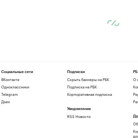
Социальные сети
Подписки
РБ
ВКонтакте
Скрыть баннеры на РБК
О 
Одноклассники
Подписка на РБК
Ко
Telegram
Корпоративная подписка
Ре
Дзен
Ра
Уведомления
RSS Новости
Др
Об
Ко
до