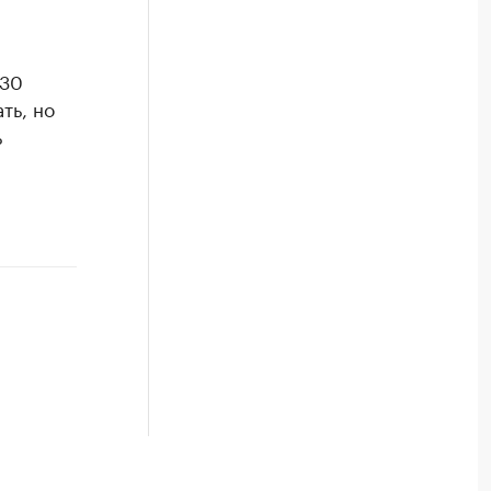
 30
ть, но
ь