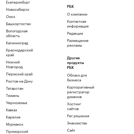
Екатеринбург
РБК
Новосибирск
О компании
Омск
Контактная
Башкортостан
информация
Вологодская
Редакция
область
Размещение
Калининград
рекламы
Краснодарский
край
Другие
Нижний
продукты
Новгород
РБК
Пермский край
Облако для
бизнеса
Ростов-на-Дону
Корпоративный
Татарстан
регистратор
Тюмень
доменов
Черноземье
Хостинг
сайтов
Кавказ
Рег.решения
Карелия
Знакомства
Мурманск
Сайт
Приморский