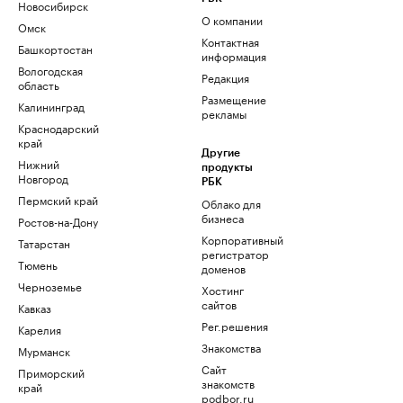
Новосибирск
О компании
Омск
Контактная
Башкортостан
информация
Вологодская
Редакция
область
Размещение
Калининград
рекламы
Краснодарский
край
Другие
Нижний
продукты
Новгород
РБК
Пермский край
Облако для
бизнеса
Ростов-на-Дону
Корпоративный
Татарстан
регистратор
Тюмень
доменов
Черноземье
Хостинг
сайтов
Кавказ
Рег.решения
Карелия
Знакомства
Мурманск
Сайт
Приморский
знакомств
край
podbor.ru