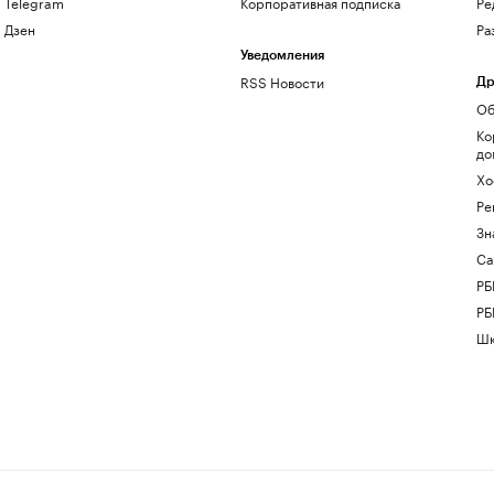
Telegram
Корпоративная подписка
Ре
Дзен
Ра
Уведомления
RSS Новости
Др
Об
Ко
до
Хо
Ре
Зн
Са
РБ
РБ
Шк