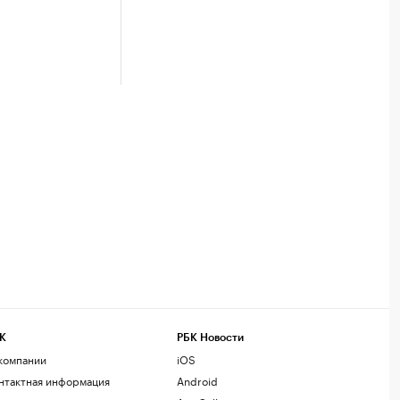
К
РБК Новости
компании
iOS
нтактная информация
Android