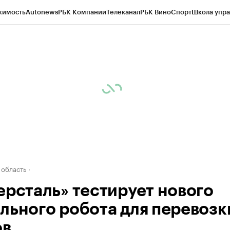
жимость
Autonews
РБК Компании
Телеканал
РБК Вино
Спорт
Школа упра
д
Стиль
Крипто
РБК Бизнес-среда
Дискуссионный клуб
Исследования
К
а контрагентов
Политика
Экономика
Бизнес
Технологии и медиа
Фина
 область
ерсталь» тестирует нового
льного робота для перевозк
ов