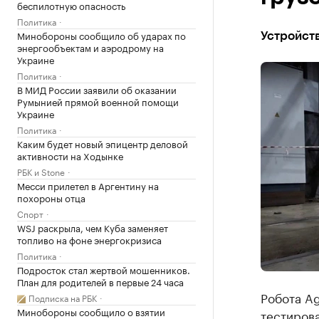
беспилотную опасность
Политика
Минобороны сообщило об ударах по
Устройств
энергообъектам и аэродрому на
Украине
Политика
В МИД России заявили об оказании
Румынией прямой военной помощи
Украине
Политика
Каким будет новый эпицентр деловой
активности на Ходынке
РБК и Stone
Месси прилетел в Аргентину на
похороны отца
Спорт
WSJ раскрыла, чем Куба заменяет
топливо на фоне энергокризиса
Политика
Подросток стал жертвой мошенников.
План для родителей в первые 24 часа
Робота Ag
Подписка на РБК
Минобороны сообщило о взятии
тестиров