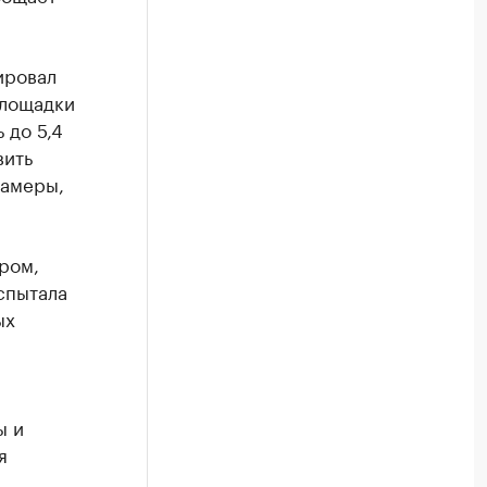
ировал
площадки
 до 5,4
вить
камеры,
ром,
спытала
ых
ы и
я