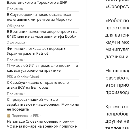
Васютинского и Торецкого в ДНР
«Северста
Политика
В Сеуте оценили число оставшихся
нелегальных мигрантов из Марокко
«Робот пе
Общество
простран
В Британии изменили энергопроект на
для автон
£430 млн из-за «могилы» эльфа Добби
км/ч и мо
Экономика
манипулят
Финляндия отказалась передать
Украине ракеты Patriot
датчики и
Политика
11 мифов об ИИ в промышленности — и
На площа
как все устроено на практике
разработ
РБК и Yandex Cloud
СК возбудил дело о теракте после
этот приб
атаки ВСУ на Белгород
производ
Политика
С прокрастинацией меньше
зарабатывают и чаще болеют. Можно ли
Кроме эт
ее победить
попробов
Подписка на РБК
другие не
На западе Словакии объявили режим
ЧС из-за пожара на военном полигоне
тепловизи