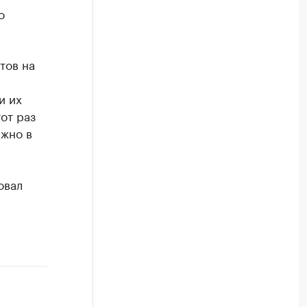
о
тов на
и их
от раз
ажно в
м
овал