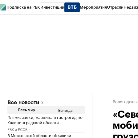
Подписка на РБК
Инвестиции
Мероприятия
Отрасли
Недви
РБК Курсы
РБК Life
Тренды
Визионеры
Национальные проекты
Горо
Газета
Спецпроекты СПб
Конференции СПб
Спецпроекты
Проверк
Вологодская
Все новости
Вологда
Весь мир
«Сев
Пляжи, замки, марципан: гастрогид по
Калининградской области
моби
РБК и РСХБ
В Московской области объявили
груз