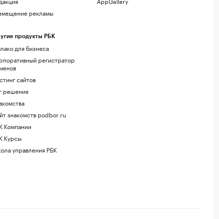
дакция
AppGallery
змещение рекламы
угие продукты РБК
лако для бизнеса
рпоративный регистратор
менов
стинг сайтов
г.решения
акомства
йт знакомств podbor.ru
К Компании
К Курсы
ола управления РБК