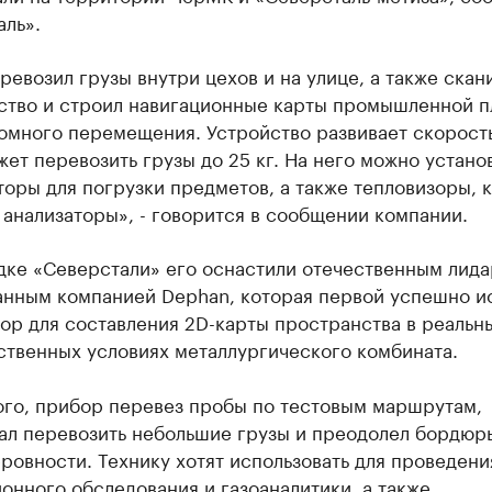
ль».
ревозил грузы внутри цехов и на улице, а также скан
ство и строил навигационные карты промышленной 
омного перемещения. Устройство развивает скорость
жет перевозить грузы до 25 кг. На него можно устано
оры для погрузки предметов, а также тепловизоры, 
 анализаторы», - говорится в сообщении компании.
дке «Северстали» его оснастили отечественным лида
анным компанией Dephan, которая первой успешно и
ор для составления 2D-карты пространства в реальн
ственных условиях металлургического комбината.
ого, прибор перевез пробы по тестовым маршрутам,
ал перевозить небольшие грузы и преодолел бордюр
ровности. Технику хотят использовать для проведени
онного обследования и газоаналитики, а также