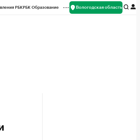
Вологодская область
вления РБК
РБК Образование
редитные рейтинги
Франшизы
нсы
Рынок наличной валюты
и