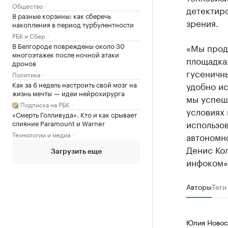
Общество
детектир
В разные корзины: как сберечь
зрения.
накопления в период турбулентности
РБК и Сбер
В Белгороде повреждены около 30
«Мы прод
многоэтажек после ночной атаки
площадках
дронов
гусеничн
Политика
Как за 6 недель настроить свой мозг на
удобно ис
жизнь мечты — идеи нейрохирурга
мы успешн
Подписка на РБК
условиях
«Смерть Голливуда». Кто и как срывает
использов
слияние Paramount и Warner
Технологии и медиа
автономн
Денис Ко
Загрузить еще
инфоком»
Авторы
Теги
Юлия Новос