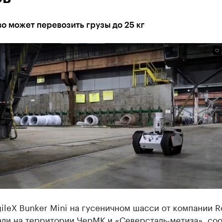
о может перевозить грузы до 25 кг
ileX Bunker Mini на гусеничном шасси от компании R
али на территории ЧерМК и «Северсталь-метиза», со