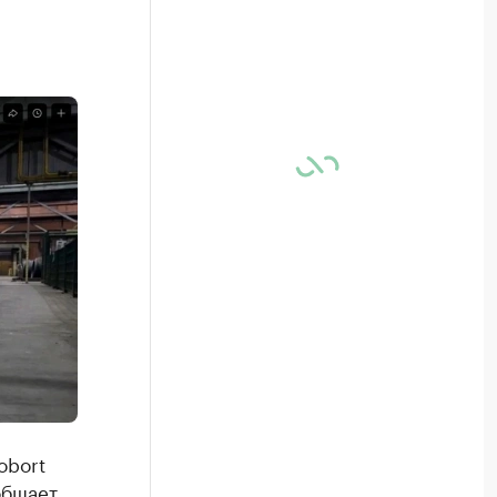
obort
общает