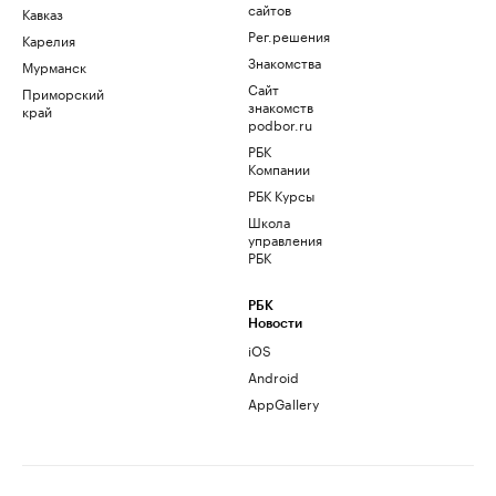
сайтов
Кавказ
Рег.решения
Карелия
Знакомства
Мурманск
Сайт
Приморский
знакомств
край
podbor.ru
РБК
Компании
РБК Курсы
Школа
управления
РБК
РБК
Новости
iOS
Android
AppGallery