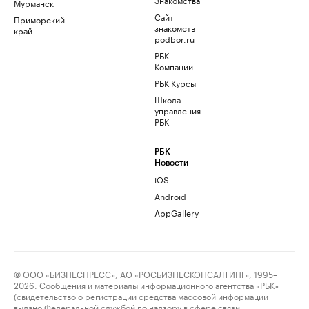
Мурманск
Сайт
Приморский
знакомств
край
podbor.ru
РБК
Компании
РБК Курсы
Школа
управления
РБК
РБК
Новости
iOS
Android
AppGallery
© ООО «БИЗНЕСПРЕСС», АО «РОСБИЗНЕСКОНСАЛТИНГ», 1995–
2026. Сообщения и материалы информационного агентства «РБК»
(свидетельство о регистрации средства массовой информации
выдано Федеральной службой по надзору в сфере связи,