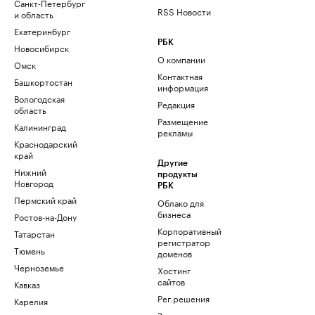
Санкт-Петербург
RSS Новости
и область
Екатеринбург
РБК
Новосибирск
О компании
Омск
Контактная
Башкортостан
информация
Вологодская
Редакция
область
Размещение
Калининград
рекламы
Краснодарский
край
Другие
Нижний
продукты
Новгород
РБК
Пермский край
Облако для
бизнеса
Ростов-на-Дону
Корпоративный
Татарстан
регистратор
Тюмень
доменов
Черноземье
Хостинг
сайтов
Кавказ
Рег.решения
Карелия
Знакомства