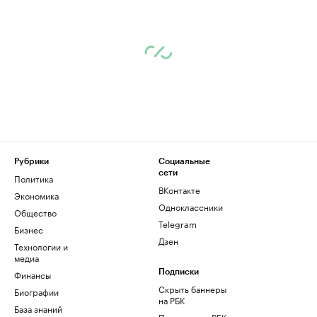
Рубрики
Социальные
сети
Политика
ВКонтакте
Экономика
Одноклассники
Общество
Telegram
Бизнес
Дзен
Технологии и
медиа
Финансы
Подписки
Скрыть баннеры
Биографии
на РБК
База знаний
Подписка на РБК