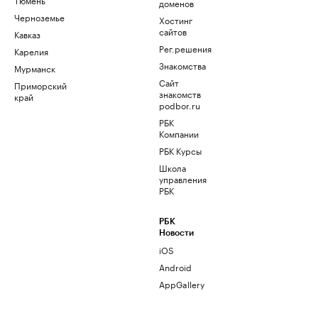
доменов
Черноземье
Хостинг
сайтов
Кавказ
Рег.решения
Карелия
Знакомства
Мурманск
Сайт
Приморский
знакомств
край
podbor.ru
РБК
Компании
РБК Курсы
Школа
управления
РБК
РБК
Новости
iOS
Android
AppGallery