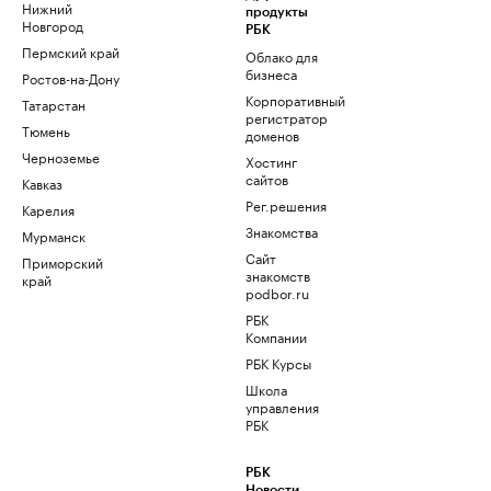
Нижний
продукты
Новгород
РБК
Пермский край
Облако для
бизнеса
Ростов-на-Дону
Корпоративный
Татарстан
регистратор
Тюмень
доменов
Черноземье
Хостинг
сайтов
Кавказ
Рег.решения
Карелия
Знакомства
Мурманск
Сайт
Приморский
знакомств
край
podbor.ru
РБК
Компании
РБК Курсы
Школа
управления
РБК
РБК
Новости