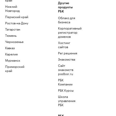
Другие
Нижний
продукты
Новгород
РБК
Пермский край
Облако для
бизнеса
Ростов-на-Дону
Корпоративный
Татарстан
регистратор
Тюмень
доменов
Черноземье
Хостинг
сайтов
Кавказ
Рег.решения
Карелия
Знакомства
Мурманск
Сайт
Приморский
знакомств
край
podbor.ru
РБК
Компании
РБК Курсы
Школа
управления
РБК