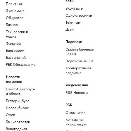
сети
Политика
ВКонтакте
Экономика
Одноклассники
Общество
Telegram
Бизнес
Дзен
Технологии и
медиа
Финансы
Подписки
Скрыть баннеры
Биографии
на РБК
База знаний
Подписка на РБК
РБК Образование
Корпоративная
подписка
Новости
регионов
Уведомления
Санкт-Петербург
RSS Новости
и область
Екатеринбург
РБК
Новосибирск
О компании
Омск
Контактная
Башкортостан
информация
Вологодская
Редакция