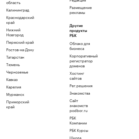
область
Размещение
Калининград
рекламы
Краснодарский
край
Другие
Нижний
продукты
Новгород
РБК
Пермский край
Облако для
бизнеса
Ростов-на-Дону
Корпоративный
Татарстан
регистратор
Тюмень
доменов
Черноземье
Хостинг
сайтов
Кавказ
Рег.решения
Карелия
Знакомства
Мурманск
Сайт
Приморский
знакомств
край
podbor.ru
РБК
Компании
РБК Курсы
Школа