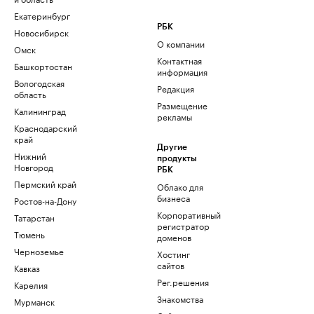
Екатеринбург
РБК
Новосибирск
О компании
Омск
Контактная
Башкортостан
информация
Вологодская
Редакция
область
Размещение
Калининград
рекламы
Краснодарский
край
Другие
Нижний
продукты
Новгород
РБК
Пермский край
Облако для
бизнеса
Ростов-на-Дону
Корпоративный
Татарстан
регистратор
Тюмень
доменов
Черноземье
Хостинг
сайтов
Кавказ
Рег.решения
Карелия
Знакомства
Мурманск