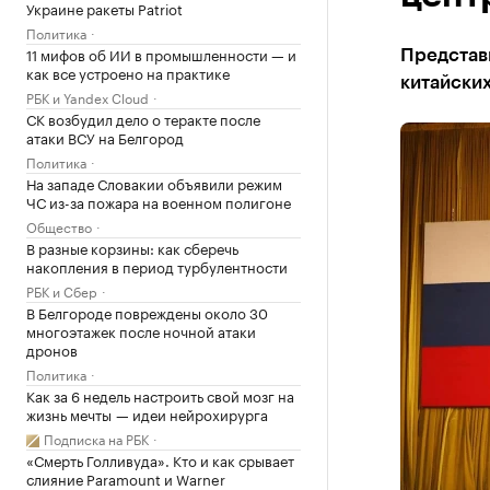
Украине ракеты Patriot
Политика
11 мифов об ИИ в промышленности — и
Представ
как все устроено на практике
китайски
РБК и Yandex Cloud
СК возбудил дело о теракте после
атаки ВСУ на Белгород
Политика
На западе Словакии объявили режим
ЧС из-за пожара на военном полигоне
Общество
В разные корзины: как сберечь
накопления в период турбулентности
РБК и Сбер
В Белгороде повреждены около 30
многоэтажек после ночной атаки
дронов
Политика
Как за 6 недель настроить свой мозг на
жизнь мечты — идеи нейрохирурга
Подписка на РБК
«Смерть Голливуда». Кто и как срывает
слияние Paramount и Warner