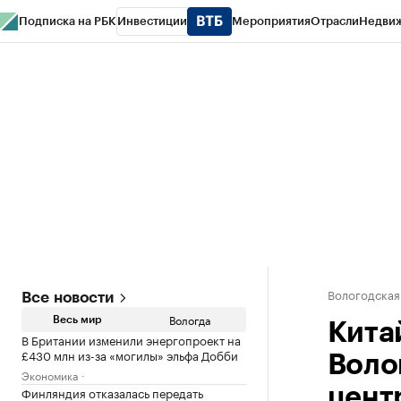
Подписка на РБК
Инвестиции
Мероприятия
Отрасли
Недви
РБК Курсы
РБК Life
Тренды
Визионеры
Национальные проекты
Горо
Газета
Спецпроекты СПб
Конференции СПб
Спецпроекты
Проверк
Вологодская
Все новости
Вологда
Весь мир
Кита
В Британии изменили энергопроект на
£430 млн из-за «могилы» эльфа Добби
Воло
Экономика
Финляндия отказалась передать
цент