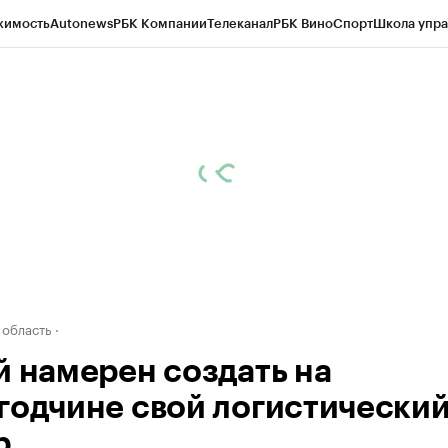
жимость
Autonews
РБК Компании
Телеканал
РБК Вино
Спорт
Школа упра
д
Стиль
Крипто
РБК Бизнес-среда
Дискуссионный клуб
Исследования
К
а контрагентов
Политика
Экономика
Бизнес
Технологии и медиа
Фина
 область
й намерен создать на
годчине свой логистически
р