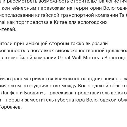
ли рассмотреть возможность строительства логистич
о контейнерным перевозкам на территории Вологодчи
использовании китайской транспортной компании Tai
onal как торгпредства в Китае для вологодских
ителей.
ители принимающей стороны также выразили
сованность в поставках высококачественной целлюло
 автомобилей компании Great Wall Motors в Вологод
ейчас рассматривается возможность подписания сог
мическом сотрудничестве между Вологодской област
Ланфан и Баодин», - рассказал представитель волог
 - первый заместитель губернатора Вологодской обл
Горбачев.