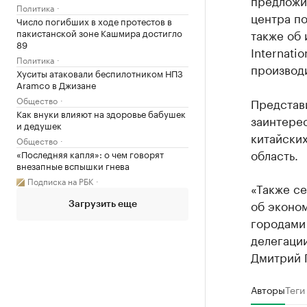
предложи
Политика
центра п
Число погибших в ходе протестов в
пакистанской зоне Кашмира достигло
также об 
89
Internati
Политика
производ
Хуситы атаковали беспилотником НПЗ
Aramco в Джизане
Общество
Представ
Как внуки влияют на здоровье бабушек
заинтере
и дедушек
китайских
Общество
область.
«Последняя капля»: о чем говорят
внезапные вспышки гнева
Подписка на РБК
«Также с
об эконо
Загрузить еще
городами 
делегации
Дмитрий 
Авторы
Теги