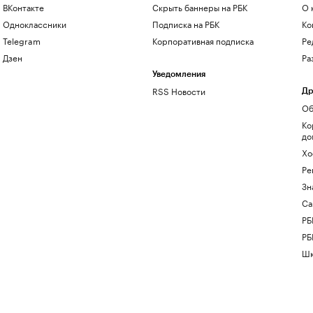
ВКонтакте
Скрыть баннеры на РБК
О 
Одноклассники
Подписка на РБК
Ко
Telegram
Корпоративная подписка
Ре
Дзен
Ра
Уведомления
RSS Новости
Др
Об
Ко
до
Хо
Ре
Зн
Са
РБ
РБ
Шк