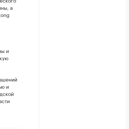
еского
ны, а
tong
зы и
скую
лашений
ью и
одской
асти