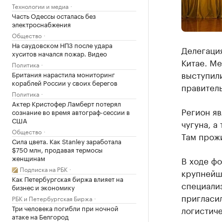
Технологии и медиа
Часть Одессы осталась без
электроснабжения
Общество
На саудовском НПЗ после удара
Делегаци
хуситов начался пожар. Видео
Китае. М
Политика
выступил
Британия нарастила мониторинг
кораблей России у своих берегов
правител
Политика
Актер Кристофер Ламберт потерял
Регион яв
сознание во время автограф-сессии в
США
чугуна, а
Общество
Там прожи
Сила цвета. Как Stanley заработала
$750 млн, продавая термосы
женщинам
В ходе фо
Подписка на РБК
крупнейш
Как Петербургская биржа влияет на
специали
бизнес и экономику
пригласи
РБК и Петербургская Биржа
Три человека погибли при ночной
логистиче
атаке на Белгород