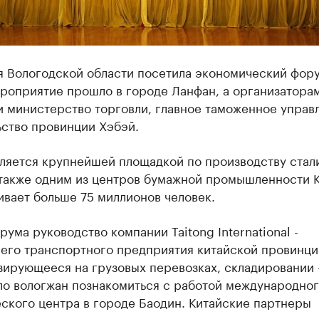
я Вологодской области посетила экономический фору
ероприятие прошло в городе Ланфан, а организатора
и министерство торговли, главное таможенное управ
ьство провинции Хэбэй.
ляется крупнейшей площадкой по производству стал
 также одним из центров бумажной промышленности К
вает больше 75 миллионов человек.
рума руководство компании Taitong International -
его транспортного предприятия китайской провинци
зирующееся на грузовых перевозках, складировании 
ло вологжан познакомиться с работой международно
ского центра в городе Баодин. Китайские партнеры