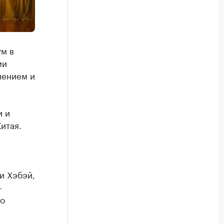
м в
ми
лением и
и и
итая.
и Хэбэй,
-
го