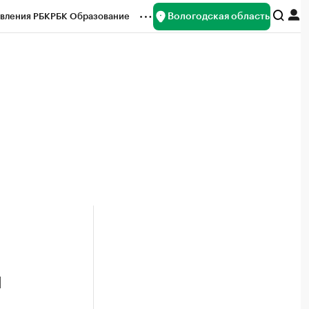
Вологодская область
вления РБК
РБК Образование
редитные рейтинги
Франшизы
нсы
Рынок наличной валюты
й