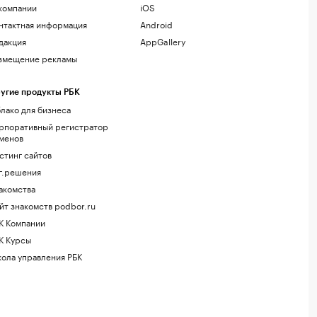
компании
iOS
нтактная информация
Android
дакция
AppGallery
змещение рекламы
угие продукты РБК
лако для бизнеса
рпоративный регистратор
менов
стинг сайтов
г.решения
акомства
йт знакомств podbor.ru
К Компании
К Курсы
ола управления РБК