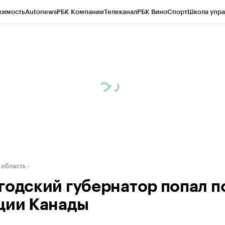
жимость
Autonews
РБК Компании
Телеканал
РБК Вино
Спорт
Школа упра
д
Стиль
Крипто
РБК Бизнес-среда
Дискуссионный клуб
Исследования
К
а контрагентов
Политика
Экономика
Бизнес
Технологии и медиа
Фина
 область
годский губернатор попал п
ции Канады