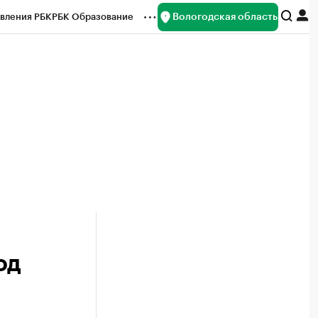
Вологодская область
вления РБК
РБК Образование
редитные рейтинги
Франшизы
нсы
Рынок наличной валюты
од