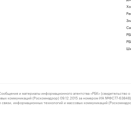
Хо
Ре
Зн
Са
РБ
РБ
Шк
ения и материалы информационного агентства «РБК» (свидетельство о 
овых коммуникаций (Роскомнадзор) 09.12.2015 за номером ИА №ФС77-63848) 
 связи, информационных технологий и массовых коммуникаций (Роскомнадз