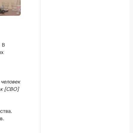
 В
их
 человек
к [СВО]
ства.
в.