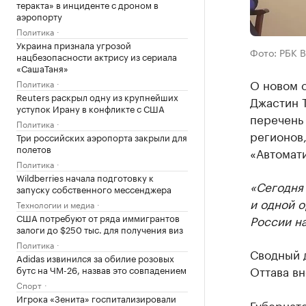
теракта» в инциденте с дроном в
аэропорту
Политика
Украина признала угрозой
Фото: РБК 
нацбезопасности актрису из сериала
«СашаТаня»
О новом 
Политика
Reuters раскрыл одну из крупнейших
Джастин 
уступок Ирану в конфликте с США
перечень 
Политика
регионов
Три российских аэропорта закрыли для
полетов
«Автомати
Политика
Wildberries начала подготовку к
«Сегодня
запуску собственного мессенджера
и одной о
Технологии и медиа
США потребуют от ряда иммигрантов
России на
залоги до $250 тыс. для получения виз
Политика
Сводный д
Adidas извинился за обилие розовых
Оттава вн
бутс на ЧМ-26, назвав это совпадением
Спорт
Игрока «Зенита» госпитализировали
Губернат