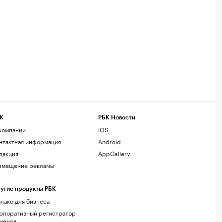
К
РБК Новости
компании
iOS
нтактная информация
Android
дакция
AppGallery
змещение рекламы
угие продукты РБК
лако для бизнеса
рпоративный регистратор
менов