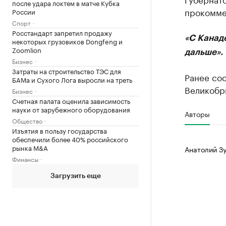
после удара локтем в матче Кубка
прокомме
России
Спорт
Росстандарт запретил продажу
«С Канадо
некоторых грузовиков Dongfeng и
Zoomlion
дальше».
Бизнес
Затраты на строительство ТЭС для
Ранее соо
БАМа и Сухого Лога выросли на треть
Великобр
Бизнес
Счетная палата оценила зависимость
науки от зарубежного оборудования
Авторы
Общество
Изъятия в пользу государства
обеспечили более 40% российского
рынка M&A
Анатолий З
Финансы
Загрузить еще