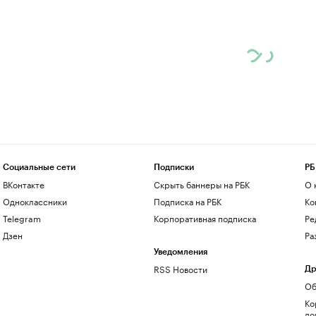
Социальные сети
Подписки
РБ
ВКонтакте
Скрыть баннеры на РБК
О 
Одноклассники
Подписка на РБК
Ко
Telegram
Корпоративная подписка
Ре
Дзен
Ра
Уведомления
RSS Новости
Др
Об
Ко
до