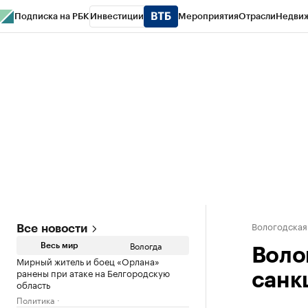
Подписка на РБК
Инвестиции
Мероприятия
Отрасли
Недви
РБК Курсы
РБК Life
Тренды
Визионеры
Национальные проекты
Горо
Газета
Спецпроекты СПб
Конференции СПб
Спецпроекты
Проверк
Вологодская
Все новости
Вологда
Весь мир
Воло
Мирный житель и боец «Орлана»
ранены при атаке на Белгородскую
санк
область
Политика